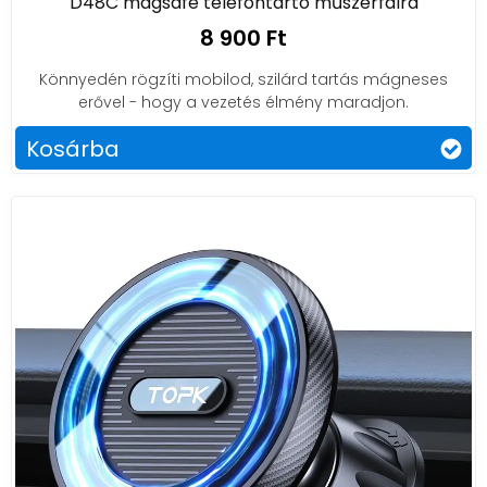
D48C magsafe telefontartó műszerfalra
8 900 Ft
Könnyedén rögzíti mobilod, szilárd tartás mágneses
erővel - hogy a vezetés élmény maradjon.
Kosárba