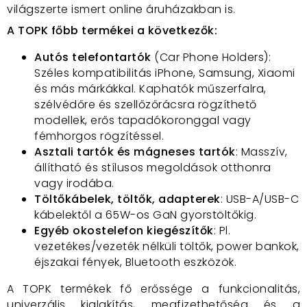
világszerte ismert online áruházakban is.
A TOPK főbb termékei a következők:
Autós telefontartók
(Car Phone Holders):
Széles kompatibilitás iPhone, Samsung, Xiaomi
és más márkákkal. Kaphatók műszerfalra,
szélvédőre és szellőzőrácsra rögzíthető
modellek, erős tapadókoronggal vagy
fémhorgos rögzítéssel.
Asztali tartók és mágneses tartók
: Masszív,
állítható és stílusos megoldások otthonra
vagy irodába.
Töltőkábelek, töltők, adapterek
: USB-A/USB-C
kábelektől a 65W-os GaN gyorstöltőkig.
Egyéb okostelefon kiegészítők
: Pl.
vezetékes/vezeték nélküli töltők, power bankok,
éjszakai fények, Bluetooth eszközök.
A TOPK termékek fő erőssége a funkcionalitás,
univerzális kialakítás, megfizethetőség és a