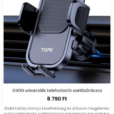
D40G univerzális telefontartó szellőzőrácsra
8 790 Ft
Stabil tartás, könnyű kezelhetőség és stílusos megjelenés:
autós telefontartó szellőzőrácsra mindennapi kasználatra.