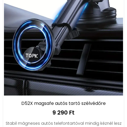
D52X magsafe autós tartó szélvédőre
9 290 Ft
Stabil mágneses autós telefontartóval mindig kéznél lesz