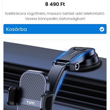
8 490 Ft
Szellőrácsra rögzíthető, masszív tartást adó telefontartó.
Vezess könnyedén, biztonságban!
Kosárba