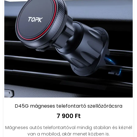
D45G mágneses telefontartó szellőzőrácsra
7 900 Ft
Mágneses autós telefontartóval mindig stabilan és kéznél
van a mobilod, akár menet közben is.