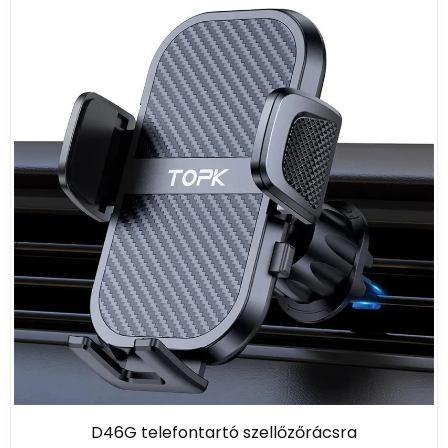
D46G telefontartó szellőzőrácsra