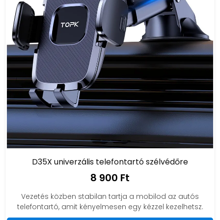
D35X univerzális telefontartó szélvédőre
8 900 Ft
Vezetés közben stabilan tartja a mobilod az autós
telefontartó, amit kényelmesen egy kézzel kezelhetsz.