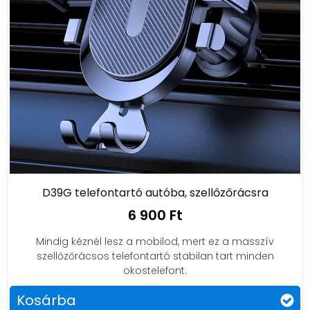
D39G telefontartó autóba, szellőzőrácsra
6 900 Ft
Mindig kéznél lesz a mobilod, mert ez a masszív
szellőzőrácsos telefontartó stabilan tart minden
okostelefont.
Kosárba