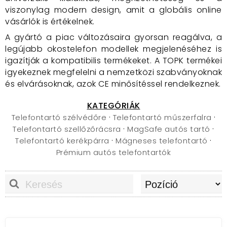
viszonylag modern design, amit a globális online
vásárlók is értékelnek.
A gyártó a piac változásaira gyorsan reagálva, a
legújabb okostelefon modellek megjelenéséhez is
igazítják a kompatibilis termékeket. A TOPK termékei
igyekeznek megfelelni a nemzetközi szabványoknak
és elvárásoknak, azok CE minősítéssel rendelkeznek.
KATEGÓRIÁK
·
·
Telefontartó szélvédőre
Telefontartó műszerfalra
·
·
Telefontartó szellőzőrácsra
MagSafe autós tartó
·
·
Telefontartó kerékpárra
Mágneses telefontartó
Prémium autós telefontartók