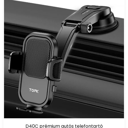
D40C prémium autós telefontartó