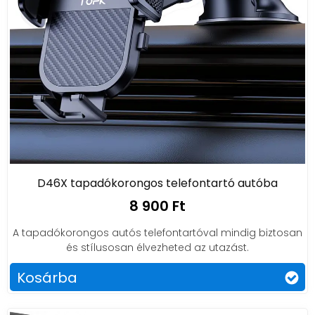
D46X tapadókorongos telefontartó autóba
8 900 Ft
A tapadókorongos autós telefontartóval mindig biztosan
és stílusosan élvezheted az utazást.
Kosárba