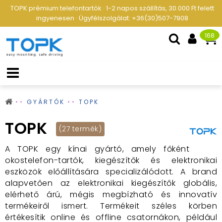
TOPK prémium telefontartók · 1-2 napos szállítás, 30.000 Ft felett
ingyenesen · Ügyfélszolgálat: +36(30)507-7908
168
GYÁRTÓK
TOPK
TOPK
(27 termék)
A TOPK egy kínai gyártó, amely főként
okostelefon-tartók, kiegészítők és elektronikai
eszközök előállítására specializálódott. A brand
alapvetően az elektronikai kiegészítők globális,
elérhető árú, mégis megbízható és innovatív
termékeiről ismert. Termékeit széles körben
értékesítik online és offline csatornákon, például