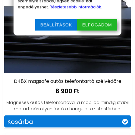
személyre szabás) egyéb cookie-kat
engedélyezhet.
Részletesebb információk.
BEÁLLÍTÁSOK
ELFOGADOM
D48X magsafe autós telefontartó szélvédőre
8 900 Ft
Mágneses autós telefontartóval a mobilod mindig stabil
marad, bármilyen forró a hangulat az utastérben.
Kosárba