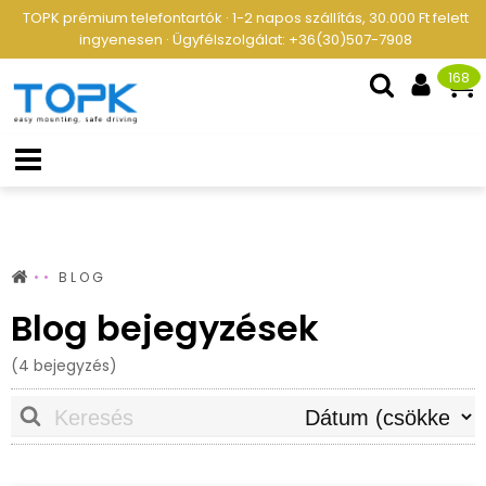
TOPK prémium telefontartók · 1-2 napos szállítás, 30.000 Ft felett
ingyenesen · Ügyfélszolgálat: +36(30)507-7908
168
BLOG
Blog bejegyzések
(4 bejegyzés)