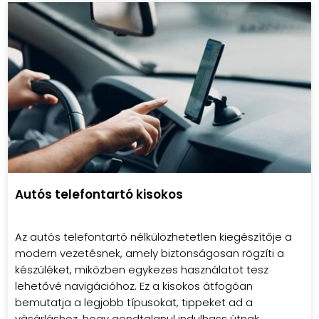
Autós telefontartó kisokos
telefontartó autóba
Az autós telefontartó nélkülözhetetlen kiegészítője a
modern vezetésnek, amely biztonságosan rögzíti a
készüléket, miközben egykezes használatot tesz
lehetővé navigációhoz. Ez a kisokos átfogóan
bemutatja a legjobb típusokat, tippeket ad a
vásárláshoz, hogy gondtalanul indulhass útnak.