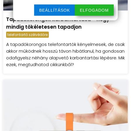
BEÁLLÍTÁSOK
ELFOGADOM
Tapadókorongok karbantartása – hogy
mindig tökéletesen tapadjon
telefontartó szélvédőre
A tapadókorongos telefontartók kényelmesek, de csak
akkor működnek hosszú távon hibátlanul, ha gondosan
odafigyelsz néhány alapvető karbantartási lépésre. Mik
ezek, megtudhatod cikkünkből?