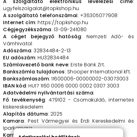
A szolgáltató elektronikus levelezési címe
:
ugyfelszolgalat
@topkshop.hu
A szolgáltató telefonszámai
: +36305077908
Internet cím
: https://topkshop.hu
Cégjegyzékszáma
: 13-09-241080
A céget bejegyző hatóság
: Nemzeti Adó- és
Vámhivatal
Adószáma
: 32834484-2-13
EU adószám
: HU32834484
Számlavezető bank neve
: Erste Bank Zrt.
Bankszámla tulajdonos
: Shooper International kft.
Bankszámlaszám
: 11600006-00000002-03073003
IBAN kód
: HU17 1160 0006 0000 0002 0307 3003
Adatvédelmi nyilvántartási száma
:
Fő tevékenység
: 479102 - Csomaküldő, internetes
kiskereskedelem
Alapítás dátuma
: 2025
Kamara
: Pest Vármegyei és Érdi Kereskedelmi és
Iparkamara
Kamarai regisztrációs szám
: PE32834484