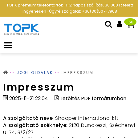
TOPK prémium telefontartók · 1-2 napos szállítás, 30.000 Ft felett
ingyenesen · Ügyfélszolgálat: +36(30)507-7908
168
JOGI OLDALAK
IMPRESSZUM
Impresszum
2025-11-21 22:04
Letöltés PDF formátumban
A szolgáltató neve
: Shooper International kft.
A szolgáltató székhelye
: 2120 Dunakeszi, Széchenyi
u. 74. B/2/27