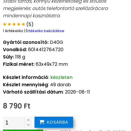
Stabil tartás, könnyű kezelhetőség és stílusos
megjelenés: autós telefontartó szellőzőrácsra
mindennapi kasználatra.
(5)
1 értékelés
|
Értékelés beküldése
Gyártói azonosító:
D40G
Vonalkód:
6014412764720
Súly:
118 g
Fizikai méret:
63x49x72 mm
Készlet információ
:
készleten
Készlet mennyiség
: 49 darab
Várható szállítási dátum
: 2026-08-11
8 790 Ft
KOSÁRBA