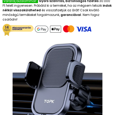
Várárolj bizalommal!
Gyors szállítás, biztonságos fizetés
30.000
Ft felett ingyenesen. Próbáld ki a terméket, ha az mégsem tetszik
indok
nélkül visszaküldheted
és visszafizetjük az árát! Csak kiválló
minőségű termékeket forgalmazunk,
garanciával
. Nem fogsz
csalódni!