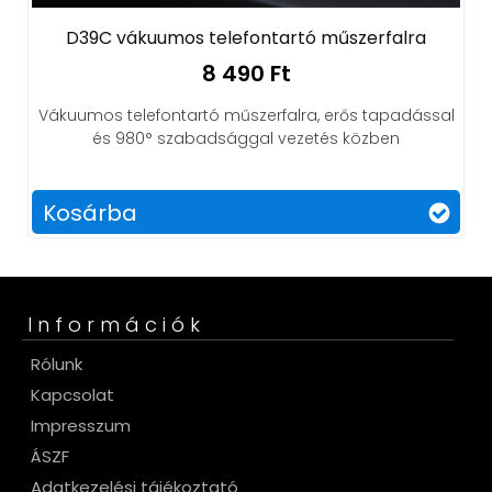
D39C vákuumos telefontartó műszerfalra
8 490 Ft
Vákuumos telefontartó műszerfalra, erős tapadással
és 980° szabadsággal vezetés közben
Kosárba
Információk
Rólunk
Kapcsolat
Impresszum
ÁSZF
Adatkezelési tájékoztató