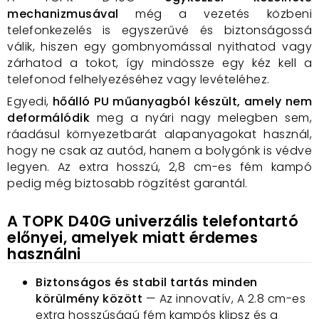
mechanizmusával
még a vezetés közbeni
telefonkezelés is egyszerűvé és biztonságossá
válik, hiszen egy gombnyomással nyithatod vagy
zárhatod a tokot, így mindössze egy kéz kell a
telefonod felhelyezéséhez vagy levételéhez.
Egyedi,
hőálló PU műanyagból készült, amely nem
deformálódik
meg a nyári nagy melegben sem,
ráadásul környezetbarát alapanyagokat használ,
hogy ne csak az autód, hanem a bolygónk is védve
legyen. Az extra hosszú, 2,8 cm-es fém kampó
pedig még biztosabb rögzítést garantál.
A TOPK D40G univerzális telefontartó
előnyei, amelyek miatt érdemes
használni
Biztonságos és stabil tartás minden
körülmény között
— Az innovatív, A 2.8 cm-es
extra hosszúságú fém kampós klipsz és a