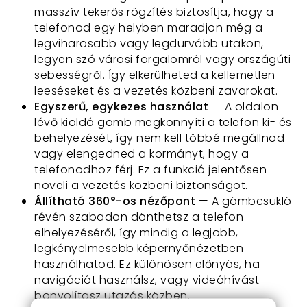
masszív tekerős rögzítés biztosítja, hogy a
telefonod egy helyben maradjon még a
legviharosabb vagy legdurvább utakon,
legyen szó városi forgalomról vagy országúti
sebességről. Így elkerülheted a kellemetlen
leeséseket és a vezetés közbeni zavarokat.
Egyszerű, egykezes használat
— A oldalon
lévő kioldó gomb megkönnyíti a telefon ki- és
behelyezését, így nem kell többé megállnod
vagy elengedned a kormányt, hogy a
telefonodhoz férj. Ez a funkció jelentősen
növeli a vezetés közbeni biztonságot.
Állítható 360°-os nézőpont
— A gömbcsukló
révén szabadon dönthetsz a telefon
elhelyezéséről, így mindig a legjobb,
legkényelmesebb képernyőnézetben
használhatod. Ez különösen előnyös, ha
navigációt használsz, vagy videóhívást
bonyolítasz utazás közben.