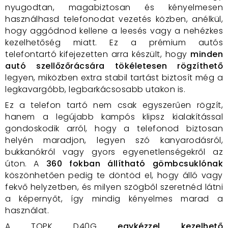
nyugodtan, magabiztosan és kényelmesen
használhasd telefonodat vezetés közben, anélkül,
hogy aggódnod kellene a leesés vagy a nehézkes
kezelhetőség miatt. Ez a prémium autós
telefontartó kifejezetten arra készült, hogy
minden
autó szellőzőrácsára tökéletesen rögzíthető
legyen, miközben extra stabil tartást biztosít még a
legkavargóbb, legbarkácsosabb utakon is.
Ez a telefon tartó nem csak egyszerűen rögzít,
hanem a legújabb kampós klipsz kialakítással
gondoskodik arról, hogy a telefonod biztosan
helyén maradjon, legyen szó kanyarodásról,
bukkanókról vagy gyors egyenetlenségekről az
úton. A
360 fokban állítható gömbcsuklónak
köszönhetően pedig te döntöd el, hogy álló vagy
fekvő helyzetben, és milyen szögből szeretnéd látni
a képernyőt, így mindig kényelmes marad a
használat.
A TOPK D40G
egykézzel kezelhető