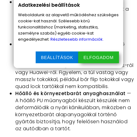
Minden oldalról védett telefon
— A tartó
Adatkezelési beállítások
puha szilikonbetétei megóvják a készüléket a
Weboldalunk az alapvető működéshez szükséges
karcolásoktól és ütődésektől, miközben
cookie-kat használ. Szélesebb körű
megakadályozzák a csúszkálást, így a
funkcionalitáshoz (marketing, statisztika,
telefonod biztonságban van, bármilyen
személyre szabás) egyéb cookie-kat
autóút vár is rád.
engedélyezhet.
Részletesebb információk.
Széles körű kompatibilitás
— A TOPK D40G
alkalmas minden, 4.0 és 6.7 hüvelyk közötti
okostelefon használatához, legyen szó
BEÁLLÍTÁSOK
ELFOGADOM
iPhone-ról, Samsungról, Xiaomi-ról, OnePlus-ról
vagy Huawei-ről. Figyelem, a túl vastag vagy
masszív tokokkal, például bőr flip tokokkal vagy
quad lock tartókkal nem kompatibilis.
Hőálló és környezetbarát anyaghasználat
—
A hőálló PU műanyagból készült készülék nem
deformálódik a nyári kánikulában, miközben a
környezetbarát alapanyagokkal történő
gyártás biztosítja, hogy felelősen használod
az autódban a tartót.