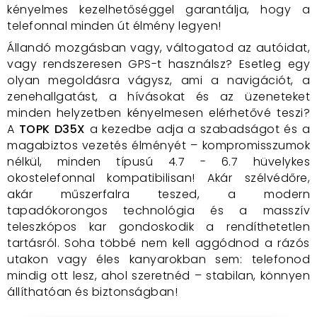
kényelmes kezelhetőséggel garantálja, hogy a
telefonnal minden út élmény legyen!
Állandó mozgásban vagy, váltogatod az autóidat,
vagy rendszeresen GPS-t használsz? Esetleg egy
olyan megoldásra vágysz, ami a navigációt, a
zenehallgatást, a hívásokat és az üzeneteket
minden helyzetben kényelmesen elérhetővé teszi?
A
TOPK D35X
a kezedbe adja a szabadságot és a
magabiztos vezetés élményét – kompromisszumok
nélkül, minden típusú 4.7 - 6.7 hüvelykes
okostelefonnal kompatibilisan! Akár szélvédőre,
akár műszerfalra teszed, a modern
tapadókorongos technológia és a masszív
teleszkópos kar gondoskodik a rendíthetetlen
tartásról. Soha többé nem kell aggódnod a rázós
utakon vagy éles kanyarokban sem: telefonod
mindig ott lesz, ahol szeretnéd – stabilan, könnyen
állíthatóan és biztonságban!