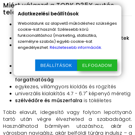
Miért válaszd a TOPK D35X autós
telefontartót?
Adatkezelési beállítások
Weboldalunk az alapvető működéshez szükséges
prémium anyaghasználat,
hő- és UV-álló
cookie-kat használ. Szélesebb körű
műanyag
funkcionalitáshoz (marketing, statisztika,
rázkódás és karcolások elleni
szilikon betétek
személyre szabás) egyéb cookie-kat
elképesztően erős és
mosható nano gél
engedélyezhet.
Részletesebb információk.
tapadókorong
– 7 cm átmérőjével brutális
tapadást biztosít
teleszkópos kar
, ami 13.5 cm-ig kihúzható
BEÁLLÍTÁSOK
ELFOGADOM
240 fokos dönthetőség, 360 fokos
forgathatóság
egykezes, villámgyors kioldás és rögzítés
univerzális kialakítás 4.7 - 6.7" képenyő méretig
szélvédőre és műszerfalra
is tökéletes
Több elavult, idegesítő vagy folyton lepottyanó
tartó után végre élvezheted a szabadságot.
Használhatod bármilyen utazáshoz, akár a
városban navigálsz, akár belföldi túrára indulsz – a