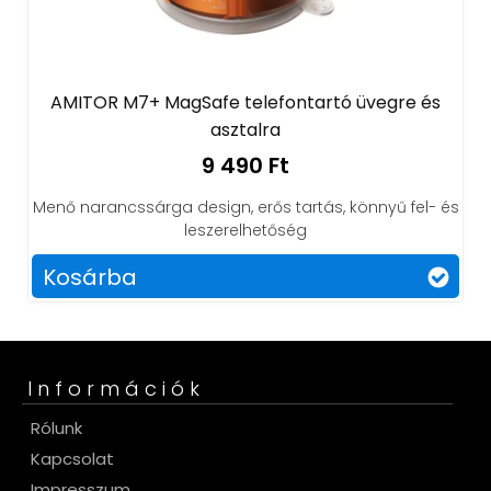
AMITOR M7+ MagSafe telefontartó üvegre és
asztalra
9 490 Ft
Menő narancssárga design, erős tartás, könnyű fel- és
leszerelhetőség
Kosárba
Információk
Rólunk
Kapcsolat
Impresszum