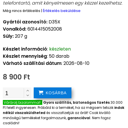
telefontartó, amit kényelmesen egy kézzel kezelhetsz.
Még nincs értékelés
|
Értékelés beküldése
Gyártói azonosító:
D35X
Vonalkód:
6014415052008
Súly:
207 g
Készlet információ
:
készleten
Készlet mennyiség
: 50 darab
Várható szállítási dátum
: 2026-08-10
8 900 Ft
KOSÁRBA
Várárolj bizalommal!
Gyors szállítás, biztonságos fizetés
30.000
Ft felett ingyenesen. Próbáld ki a terméket, ha az mégsem tetszik
indok
nélkül visszaküldheted
és visszafizetjük az árát! Csak kiválló
minőségű termékeket forgalmazunk,
garanciával
. Nem fogsz
csalódni!