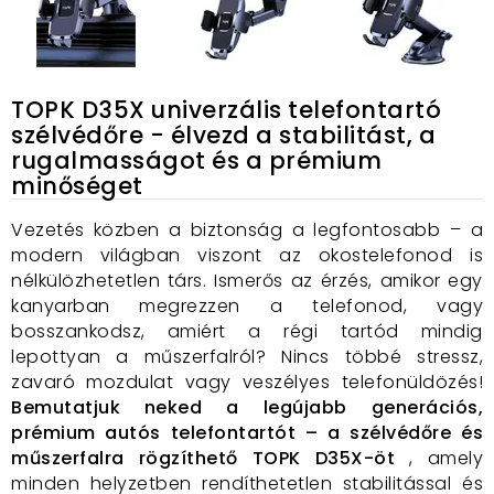
TOPK D35X univerzális telefontartó
szélvédőre - élvezd a stabilitást, a
rugalmasságot és a prémium
minőséget
Vezetés közben a biztonság a legfontosabb – a
modern világban viszont az okostelefonod is
nélkülözhetetlen társ. Ismerős az érzés, amikor egy
kanyarban megrezzen a telefonod, vagy
bosszankodsz, amiért a régi tartód mindig
lepottyan a műszerfalról? Nincs többé stressz,
zavaró mozdulat vagy veszélyes telefonüldözés!
Bemutatjuk neked a legújabb generációs,
prémium autós telefontartót – a szélvédőre és
műszerfalra rögzíthető TOPK D35X-öt
, amely
minden helyzetben rendíthetetlen stabilitással és