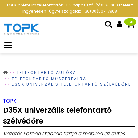
TOPK prémium telefontartók · 1-2 napos szállítás, 30.000 Ft felett
ingyenesen · Ügyfélszolgálat: +36(30)507-7908
168
TELEFONTARTÓ AUTÓBA
TELEFONTARTÓ MŰSZERFALRA
D35X UNIVERZÁLIS TELEFONTARTÓ SZÉLVÉDŐRE
TOPK
D35X univerzális telefontartó
szélvédőre
Vezetés közben stabilan tartja a mobilod az autós