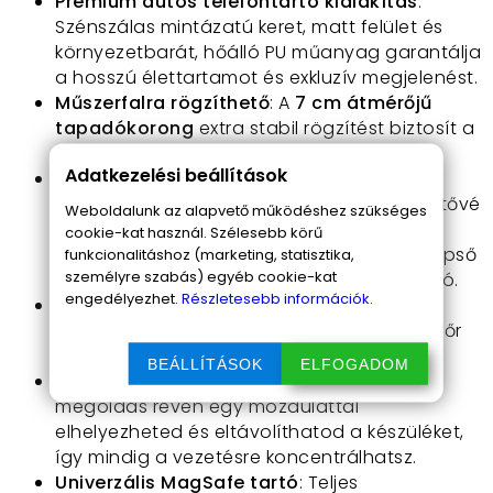
Prémium autós telefontartó kialakítás
:
Szénszálas mintázatú keret, matt felület és
környezetbarát, hőálló PU műanyag garantálja
a hosszú élettartamot és exkluzív megjelenést.
Műszerfalra rögzíthető
: A
7 cm átmérőjű
tapadókorong
extra stabil rögzítést biztosít a
műszerfal bármely sima felületén.
Adatkezelési beállítások
360°-os és 240°-os állíthatóság
: A
gömbcsuklós fej és a forgatható talp lehetővé
Weboldalunk az alapvető működéshez szükséges
teszi, hogy vízszintesen és függőlegesen is
cookie-kat használ. Szélesebb körű
szabadon állítsd a telefont, míg a kar középső
funkcionalitáshoz (marketing, statisztika,
személyre szabás) egyéb cookie-kat
hajlíthatósága bármilyen szögben fixálható.
engedélyezhet.
Részletesebb információk.
Hosszú, 20 cm-es kar
: A hajlítható kar
elegendő távolságot ad a telefon és a sofőr
között a zavartalan kilátásért.
BEÁLLÍTÁSOK
ELFOGADOM
Egykezes fel- és levétel
: A mágneses
megoldás révén egy mozdulattal
elhelyezheted és eltávolíthatod a készüléket,
így mindig a vezetésre koncentrálhatsz.
Univerzális MagSafe tartó
: Teljes