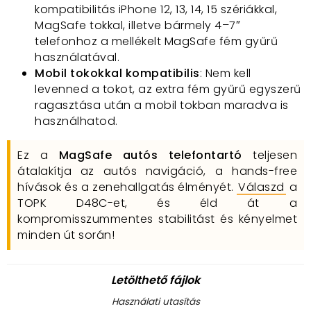
kompatibilitás iPhone 12, 13, 14, 15 szériákkal,
MagSafe tokkal, illetve bármely 4–7″
telefonhoz a mellékelt MagSafe fém gyűrű
használatával.
Mobil tokokkal kompatibilis
: Nem kell
levenned a tokot, az extra fém gyűrű egyszerű
ragasztása után a mobil tokban maradva is
használhatod.
Ez a
MagSafe autós telefontartó
teljesen
átalakítja az autós navigáció, a hands-free
hívások és a zenehallgatás élményét.
Válaszd
a
TOPK D48C-et, és éld át a
kompromisszummentes stabilitást és kényelmet
minden út során!
Letölthető fájlok
Használati utasítás