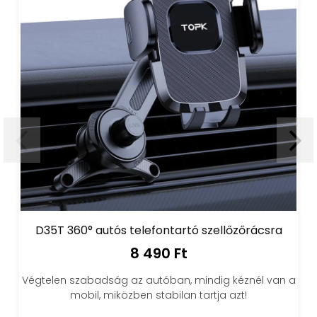
utós telefontartó szellőzőrácsra
MagSafe kitámasz
8 490 Ft
dság az autóban, mindig kéznél van a
Laza, szilikon gyű
, miközben stabilan tartja azt!
teljes mobil