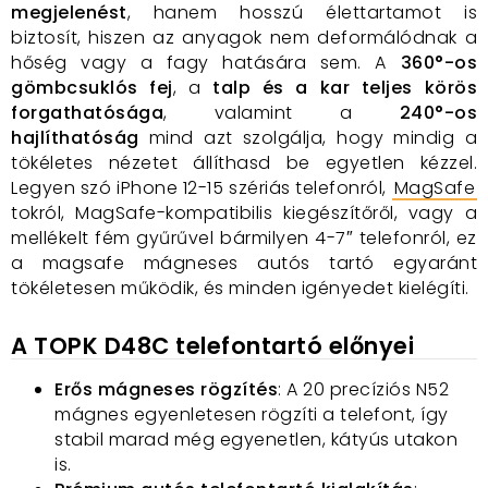
megjelenést
, hanem hosszú élettartamot is
biztosít, hiszen az anyagok nem deformálódnak a
hőség vagy a fagy hatására sem. A
360°-os
gömbcsuklós fej
, a
talp és a kar teljes körös
forgathatósága
, valamint a
240°-os
hajlíthatóság
mind azt szolgálja, hogy mindig a
tökéletes nézetet állíthasd be egyetlen kézzel.
Legyen szó iPhone 12-15 szériás telefonról,
MagSafe
tokról, MagSafe-kompatibilis kiegészítőről, vagy a
mellékelt fém gyűrűvel bármilyen 4-7″ telefonról, ez
a magsafe mágneses autós tartó egyaránt
tökéletesen működik, és minden igényedet kielégíti.
A TOPK D48C telefontartó előnyei
Erős mágneses rögzítés
: A 20 precíziós N52
mágnes egyenletesen rögzíti a telefont, így
stabil marad még egyenetlen, kátyús utakon
is.