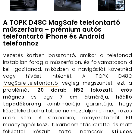
A TOPK D48C MagSafe telefontartó
műszerfalra – prémium autós
telefontartó iPhone és Android
telefonhoz
Vezetés közben bosszantó, amikor a telefonod
instabilan forog a műszerfalon, és folyamatosan ki
kell igazítanod, miközben a navigációt követnéd
vagy hívást intéznél. A TOPK D48C
MagSafe telefontartó
végleg megszünteti ezt a
problémát:
20 darab N52 fokozatú erős
mágnes
és egy
7 cm átmérőjű, hőálló
tapadókorong
kombinációja garantálja, hogy
készüléked soha többé ne mozduljon el, még rázós
úton sem. A strapabíró, környezetbarát PU
műanyagból készült, karbonmintás kerettel és matt
felülettel készült tartó nemcsak
stílusos