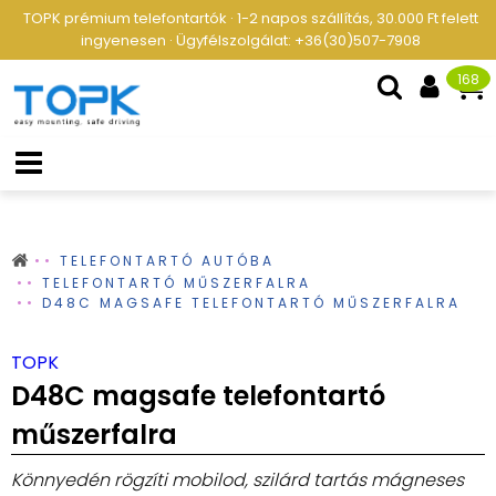
TOPK prémium telefontartók · 1-2 napos szállítás, 30.000 Ft felett
ingyenesen · Ügyfélszolgálat: +36(30)507-7908
168
TELEFONTARTÓ AUTÓBA
TELEFONTARTÓ MŰSZERFALRA
D48C MAGSAFE TELEFONTARTÓ MŰSZERFALRA
TOPK
D48C magsafe telefontartó
műszerfalra
Könnyedén rögzíti mobilod, szilárd tartás mágneses