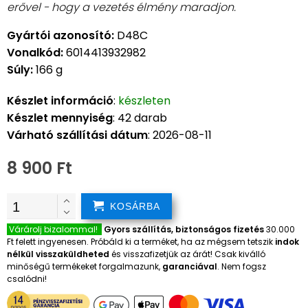
erővel - hogy a vezetés élmény maradjon.
Gyártói azonosító:
D48C
Vonalkód:
6014413932982
Súly:
166 g
Készlet információ
:
készleten
Készlet mennyiség
: 42 darab
Várható szállítási dátum
: 2026-08-11
8 900 Ft
KOSÁRBA
Várárolj bizalommal!
Gyors szállítás, biztonságos fizetés
30.000
Ft felett ingyenesen. Próbáld ki a terméket, ha az mégsem tetszik
indok
nélkül visszaküldheted
és visszafizetjük az árát! Csak kiválló
minőségű termékeket forgalmazunk,
garanciával
. Nem fogsz
csalódni!