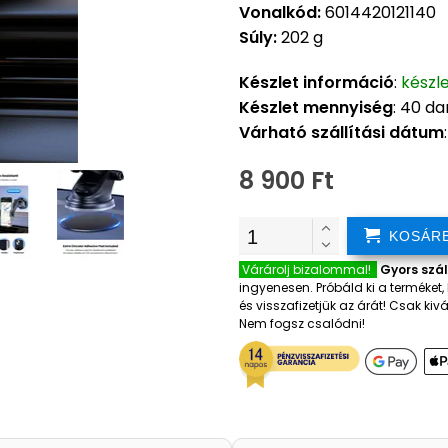
Vonalkód:
6014420121140
Súly:
202 g
Készlet információ
:
készl
Készlet mennyiség
: 40 d
Várható szállítási dátum
8 900 Ft
KOSÁR
Várárolj bizalommal!
Gyors szál
ingyenesen. Próbáld ki a terméket
és visszafizetjük az árát! Csak k
Nem fogsz csalódni!