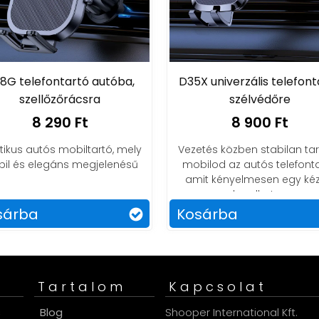
8G telefontartó autóba,
D35X univerzális telefont
szellőzőrácsra
szélvédőre
8 290 Ft
8 900 Ft
tikus autós mobiltartó, mely
Vezetés közben stabilan tar
bil és elegáns megjelenésű
mobilod az autós telefonta
amit kényelmesen egy kéz
kezelhetsz.
sárba
Kosárba
Tartalom
Kapcsolat
s
Blog
Shooper International Kft.