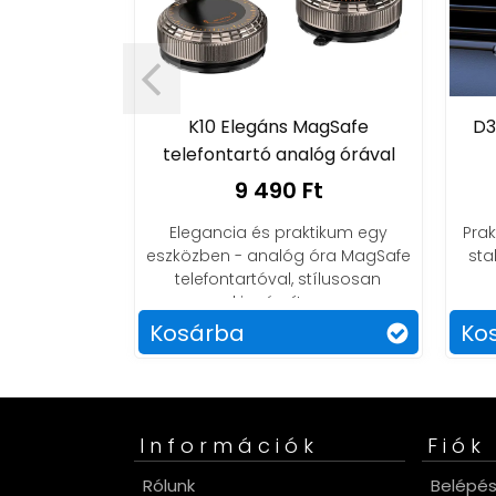
ntartó
K10 Elegáns MagSafe
D3
csra
telefontartó analóg órával
Ft
9 490 Ft
ető, masszív
Elegancia és praktikum egy
Prak
artó. Vezess
eszközben - analóg óra MagSafe
sta
onságban!
telefontartóval, stílusosan
kiegészítve.
Kosárba
Ko
Információk
Fiók
Rólunk
Belépé