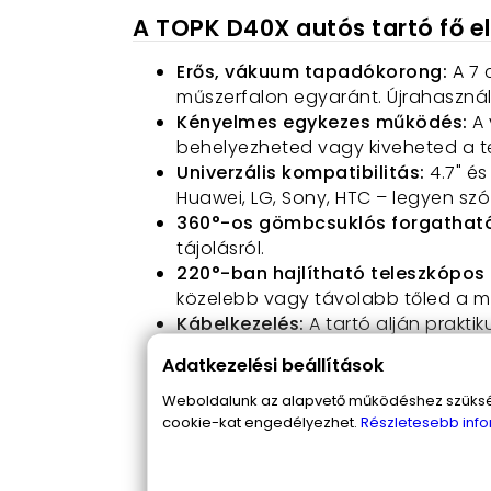
A TOPK D40X autós tartó fő e
Erős, vákuum tapadókorong:
A 7 
műszerfalon egyaránt. Újrahasználh
Kényelmes egykezes működés:
A 
behelyezheted vagy kiveheted a t
Univerzális kompatibilitás:
4.7" és
Huawei, LG, Sony, HTC – legyen szó 
360°-os gömbcsuklós forgathat
tájolásról.
220°-ban hajlítható teleszkópos 
közelebb vagy távolabb tőled a m
Kábelkezelés:
A tartó alján prakti
törjön meg.
Adatkezelési beállítások
Hőálló, környezetbarát kivitel:
A k
nem reped vagy töredezik el.
Weboldalunk az alapvető működéshez szüksége
cookie-kat engedélyezhet.
Részletesebb info
Modern, letisztult design:
A divato
környezetbe stílusosan illik.
Kompakt csomagolás, bárhová m