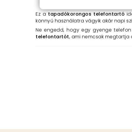
könnyen átvihető, felszerelhető.
Ez a
tapadókorongos telefontartó
i
könnyű használatra vágyik akár napi szi
Ne engedd, hogy egy gyenge telefon 
telefontartót
, ami nemcsak megtartja 