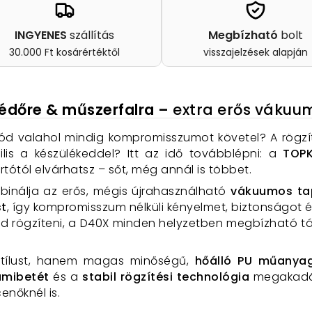
INGYENES
szállítás
Megbízható
bolt
30.000 Ft kosárértéktől
visszajelzések alapján
védőre & műszerfalra –
extra erős váku
artód valahol mindig kompromisszumot követel? A rög
ilis a készülékeddel? Itt az idő továbblépni: a
TOPK
tótól elvárhatsz – sőt, még annál is többet.
inálja az erős, mégis újrahasználható
vákuumos ta
st
, így kompromisszum nélküli kényelmet, biztonságot és 
néd rögzíteni, a D40X minden helyzetben megbízható tá
 stílust, hanem magas minőségű,
hőálló PU műanya
umibetét
és a
stabil rögzítési technológia
megakadál
enőknél is.