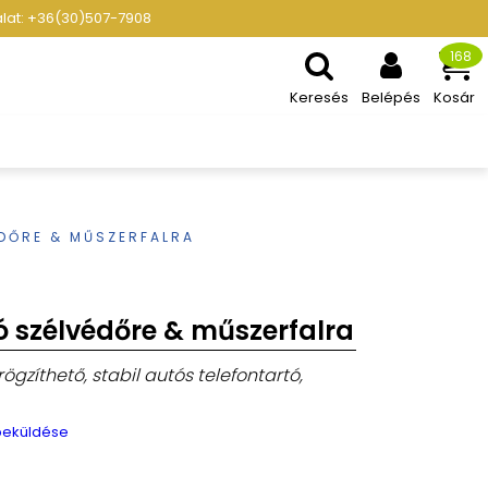
gálat: +36(30)507-7908
168
Keresés
Belépés
Kosár
ÉDŐRE & MŰSZERFALRA
ó szélvédőre & műszerfalra
ögzíthető, stabil autós telefontartó,
 beküldése