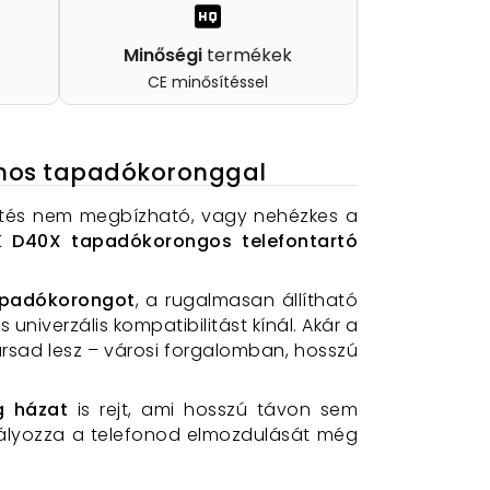
Minőségi
termékek
CE minősítéssel
umos tapadókoronggal
zítés nem megbízható, vagy nehézkes a
 D40X tapadókorongos telefontartó
padókorongot
, a rugalmasan állítható
univerzális kompatibilitást kínál. Akár a
rsad lesz – városi forgalomban, hosszú
g házat
is rejt, ami hosszú távon sem
yozza a telefonod elmozdulását még