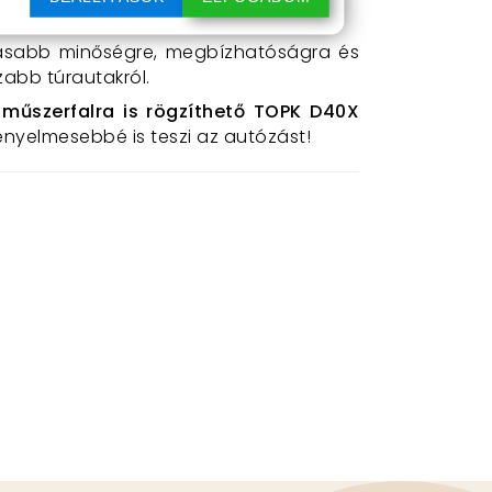
gasabb minőségre, megbízhatóságra és
zabb túrautakról.
 műszerfalra is rögzíthető
TOPK D40X
nyelmesebbé is teszi az autózást!