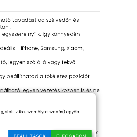
ató tapadást ad szélvédőn és
tani.
 egyszerre nyílik, így könnyedén
 ideális – iPhone, Samsung, Xiaomi,
tó, legyen szó álló vagy fekvő
így beállíthatod a tökéletes pozíciót –
sználható legyen vezetés közben is és ne
i hőségben, télen pedig garantáltan
, statisztika, személyre szabás) egyéb
rtos vagy üzleti autóbelsőről – minden
amm, így autócserénél vagy utazásnál is
BEÁLLÍTÁSOK
ELFOGADOM