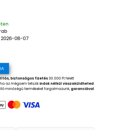
eten
arab
: 2026-08-07
BA
lítás, biztonságos fizetés
30.000 Ft felett
, ha az mégsem tetszik
indok nélkül visszaküldheted
iválló minőségű termékeket forgalmazunk,
garanciával
.