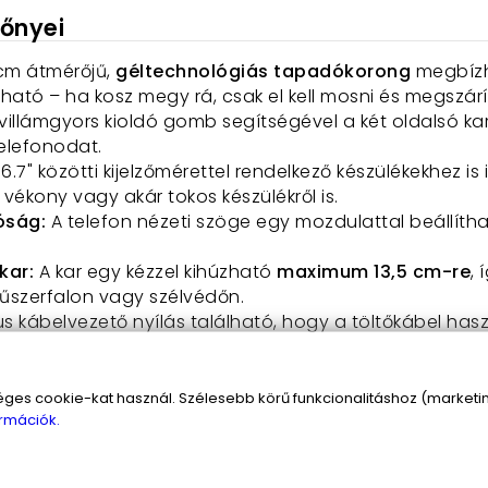
lőnyei
cm átmérőjű,
géltechnológiás tapadókorong
megbízh
ató – ha kosz megy rá, csak el kell mosni és megszárí
villámgyors kioldó gomb segítségével a két oldalsó kar
elefonodat.
 6.7" közötti kijelzőmérettel rendelkező készülékekhez is
vékony vagy akár tokos készülékről is.
óság:
A telefon nézeti szöge egy mozdulattal beállítha
kar:
A kar egy kézzel kihúzható
maximum 13,5 cm-re
, 
űszerfalon vagy szélvédőn.
kus kábelvezető nyílás található, hogy a töltőkábel ha
iváló minőségű PU műanyag ház nem vetemedik a nyár
s cookie-kat használ. Szélesebb körű funkcionalitáshoz (marketing
rmációk.
s dizájn visszafogott eleganciát nyújt, legyen szó spo
agaddal viheted:
Kis helyet foglal, mindössze 110 gr