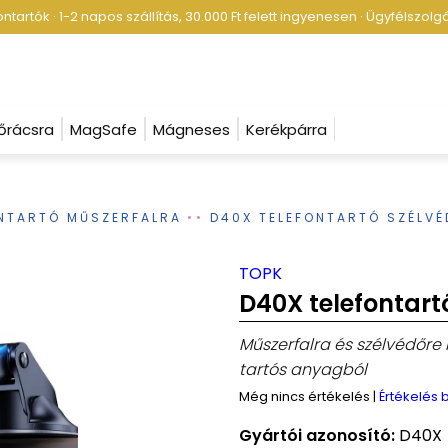
tartók · 1-2 napos szállítás, 30.000 Ft felett ingyenesen · Ügyfélszol
őrácsra
MagSafe
Mágneses
Kerékpárra
NTARTÓ MŰSZERFALRA
D40X TELEFONTARTÓ SZÉLV
TOPK
D40X telefontart
Műszerfalra és szélvédőre r
tartós anyagból
Még nincs értékelés
|
Értékelés
Gyártói azonosító:
D40X