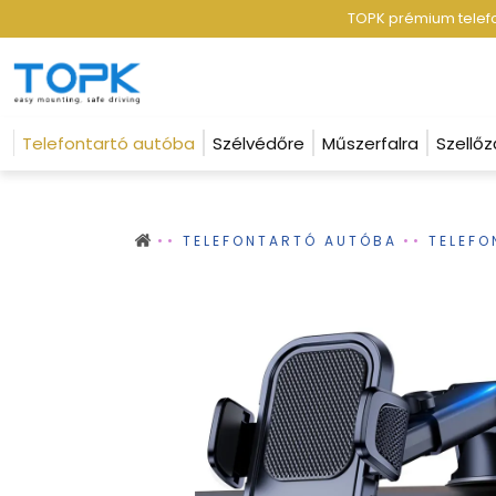
TOPK prémium telefon
Telefontartó autóba
Szélvédőre
Műszerfalra
Szellőz
TELEFONTARTÓ AUTÓBA
TELEFO