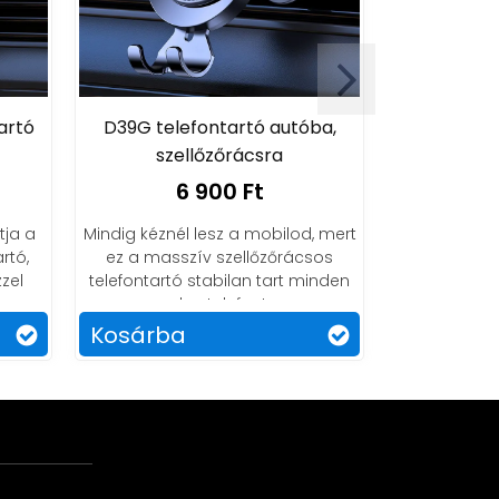
artó
D39G telefontartó autóba,
D45X mágn
szellőzőrácsra
s
6 900 Ft
8
tja a
Mindig kéznél lesz a mobilod, mert
Vezetés közb
rtó,
ez a masszív szellőzőrácsos
szabads
zel
telefontartó stabilan tart minden
biztonságos
okostelefont.
a
Kosárba
Kosárba