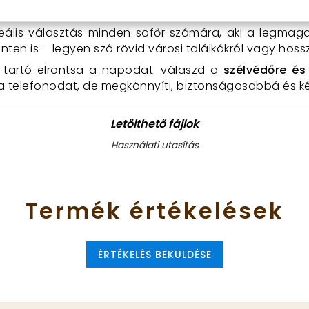
deális választás minden sofőr számára, aki a legma
nten is – legyen szó rövid városi találkákról vagy hoss
tartó elrontsa a napodat: válaszd a
szélvédőre és
a telefonodat, de megkönnyíti, biztonságosabbá és ké
Letölthető fájlok
Használati utasítás
Termék
értékelések
ÉRTÉKELÉS BEKÜLDÉSE