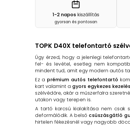
1-2 napos
kiszállítás
gyorsan és pontosan
TOPK D40X telefontartó szél
Úgy érzed, hogy a jelenlegi telefont
fel- és levétel, esetleg nem kompatib
mindent tud, amit egy modern autós tar
Ez a
prémium autós telefontartó
komb
kart valamint a
gyors egykezes kezelé
szélvédőre, akár a műszerfalra szeret
utakon vagy terepen is.
A tartó karcsú kialakítása nem csak
deformálódik. A belső
csúszásgátló g
hirtelen fékezésnél vagy nagyobb döcc