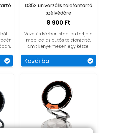
tartó
D35X univerzális telefontartó
szélvédőre
8 900 Ft
ből
Vezetés közben stabilan tartja a
nyedén
mobilod az autós telefontartó,
tóban.
amit kényelmesen egy kézzel
kezelhetsz.
Kosárba