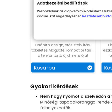
Adatkezelési beállítások
Weboldalunk az alapvető működéshez szüksége
cookie-kat engedélyezhet.
Részletesebb info
K11 összecsukható MagSafe
telefontartó
te
8 990 Ft
Csábító design, erős stabilitás,
E
tökéletes MagSafe kompatibilitás –
eszk
a telefontartó új dimenziója!
t
Kosárba
Ko
Gyakori kérdések
Nem hagy nyomot a szélvédőn a 
Minőségi tapadókoronggal rendelk
felhelyezhetők.