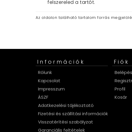
felszereled a tartót
.
Az oldalon található tartalom forrás megjelöl
Információk
Fiók
Rólunk
Belépé
Kapcsolat
Regiszt
Impresszum
Profil
ÁSZF
Kosár
Adatkezelési tájékoztató
Fizetési és szállítási információk
Visszatérítési szabályzat
Garanciális feltételek