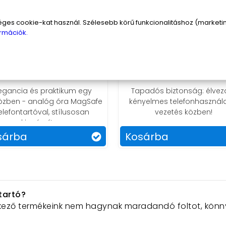
s cookie-kat használ. Szélesebb körű funkcionalitáshoz (marketing
rmációk.
K10 Elegáns MagSafe
M11 ultravékony univerzá
lefontartó analóg órával
MagSafe telefontart
9 490 Ft
9 900 Ft
legancia és praktikum egy
Tapadós biztonság: élvez
özben - analóg óra MagSafe
kényelmes telefonhasznál
elefontartóval, stílusosan
vezetés közben!
kiegészítve.
sárba
Kosárba
tartó?
ező termékeink nem hagynak maradandó foltot, könnye