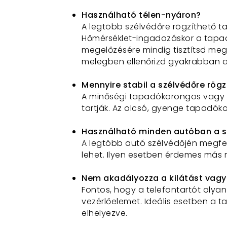
Használható télen-nyáron?
A legtöbb szélvédőre rögzíthető t
Hőmérséklet-ingadozáskor a tapad
megelőzésére mindig tisztítsd meg 
melegben ellenőrizd gyakrabban a
Mennyire stabil a szélvédőre rögz
A minőségi tapadókorongos vagy má
tartják
.
Az olcsó, gyenge tapadóko
Használható minden autóban a s
A legtöbb autó szélvédőjén megfel
lehet. Ilyen esetben érdemes más r
Nem akadályozza a kilátást vagy
Fontos, hogy a telefontartót olyan
vezérlőelemet. Ideális esetben a ta
elhelyezve
.