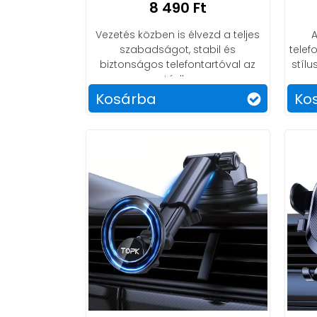
8 490 Ft
mobiltelefonja autós elhelyezésére. Néz
Vezetés közben is élvezd a teljes
szabadságot, stabil és
telef
biztonságos telefontartóval az
stíl
autódban.
Kosárba
Ko