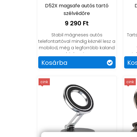
D52X magsafe autós tartó
szélvédőre
9 290 Ft
Stabil mágneses autós
Tart
telefontartóval mindig kéznél lesz a
mobilod, még a legforróbb kaland
közben is.
te
Kosárba
Ko
cink
cink