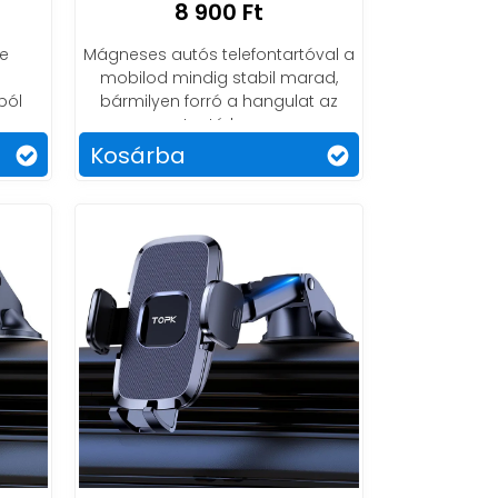
8 900 Ft
yeidhez!
re
Mágneses autós telefontartóval a
mobilod mindig stabil marad,
ból
bármilyen forró a hangulat az
utastérben.
Kosárba