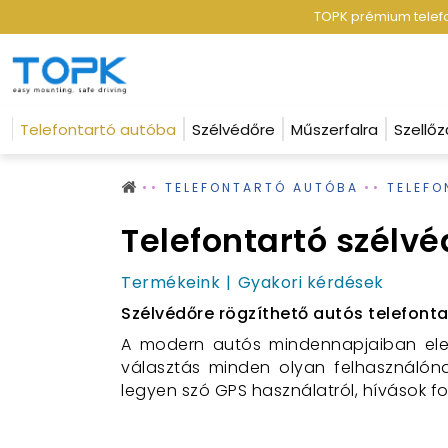
TOPK prémium telefon
Telefontartó autóba
Szélvédőre
Műszerfalra
Szellőz
TELEFONTARTÓ AUTÓBA
TELEFO
Telefontartó szélvé
Termékeink
Gyakori kérdések
Szélvédőre rögzíthető autós telefont
A modern autós mindennapjaiban ele
választás minden olyan felhasználóna
legyen szó GPS használatról, hívások f
Miért válassz szélvédőre rögz