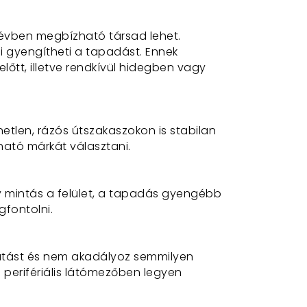
 évben megbízható társad lehet.
gyengítheti a tapadást. Ennek
lőtt, illetve rendkívül hidegben vagy
tlen, rázós útszakaszokon is stabilan
ató márkát választani.
y mintás a felület, a tapadás gyengébb
gfontolni
.
ilátást és nem akadályoz semmilyen
a perifériális látómezőben legyen