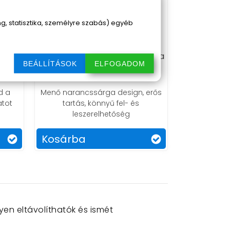
, statisztika, személyre szabás) egyéb
lis
AMITOR M7+ MagSafe
ó
telefontartó üvegre és asztalra
BEÁLLÍTÁSOK
ELFOGADOM
9 490 Ft
d a
Menő narancssárga design, erős
atot
tartás, könnyű fel- és
leszerelhetőség
Kosárba
n eltávolíthatók és ismét