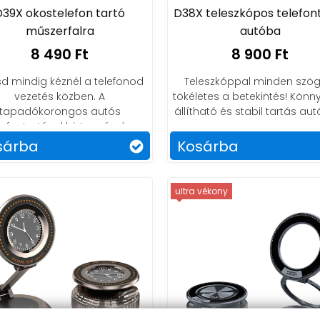
D39X okostelefon tartó
D38X teleszkópos telefon
műszerfalra
autóba
8 490 Ft
8 900 Ft
sd mindig kéznél a telefonod
Teleszkóppal minden szög
vezetés közben. A
tökéletes a betekintés! Kön
tapadókorongos autós
állítható és stabil tartás au
lefontartóval biztonság és
kényelem vár rád.
sárba
Kosárba
ultra vékony