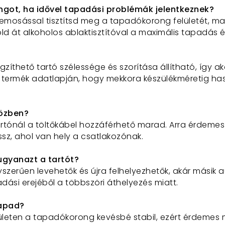
got, ha idővel tapadási problémák jelentkeznek?
emosással tisztítsd meg a tapadókorong felületét, ma
öröld át alkoholos ablaktisztítóval a maximális tapadás
gzíthető tartó szélessége és szorítása állítható, így aká
a termék adatlapján, hogy mekkora készülékméretig hasz
közben?
rtónál a töltőkábel hozzáférhető marad. Arra érdemes f
lassz, ahol van hely a csatlakozónak
.
ugyanazt a tartót?
zerűen levehetők és újra felhelyezhetők, akár másik a
ási erejéből a többszöri áthelyezés miatt
.
tapad?
ületen a tapadókorong kevésbé stabil, ezért érdemes m