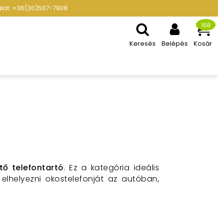
gálat: +36(30)507-7908
168
Keresés
Belépés
Kosár
tő telefontartó
. Ez a kategória ideális
elhelyezni okostelefonját az autóban,