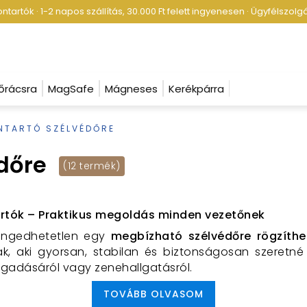
tartók · 1-2 napos szállítás, 30.000 Ft felett ingyenesen · Ügyfélszol
őrácsra
MagSafe
Mágneses
Kerékpárra
NTARTÓ SZÉLVÉDŐRE
dőre
(12 termék)
artók – Praktikus megoldás minden vezetőnek
ngedhetetlen egy
megbízható szélvédőre rögzíthe
k, aki gyorsan, stabilan és biztonságosan szeretné 
ogadásáról vagy zenehallgatásról.
íthető telefontartót?
TOVÁBB OLVASOM