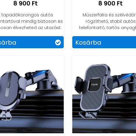
8 900 Ft
8 900 Ft
z körül kínálatunkban, és találd meg a legjobbat igén
A tapadókorongos autós
Műszerfalra és szélvédő
ontartóval mindig biztosan és
rögzíthető, stabil autós
usosan élvezheted az utazást.
telefontartó, tartós anyag
sárba
Kosárba