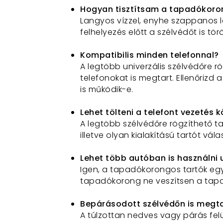
Hogyan tisztítsam a tapadókoron
Langyos vízzel, enyhe szappanos l
felhelyezés előtt a szélvédőt is t
Kompatibilis minden telefonnal?
A legtöbb univerzális szélvédőre rö
telefonokat is megtart
.
Ellenőrizd 
is működik-e.
Lehet tölteni a telefont vezetés 
A legtöbb szélvédőre rögzíthető ta
illetve olyan kialakítású tartót vá
Lehet több autóban is használni 
Igen, a tapadókorongos tartók egys
tapadókorong ne veszítsen a tapad
Bepárásodott szélvédőn is meg
A túlzottan nedves vagy párás fel