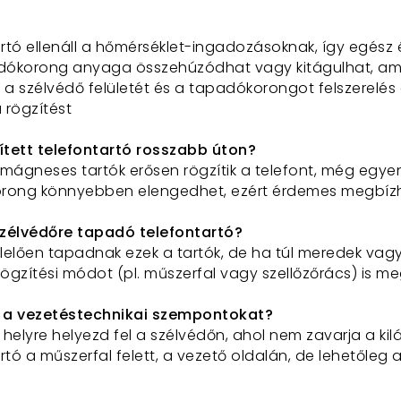
artó ellenáll a hőmérséklet-ingadozásoknak, így egész
ókorong anyaga összehúzódhat vagy kitágulhat, ami 
a szélvédő felületét és a tapadókorongot felszerelés e
 rögzítést
ített telefontartó rosszabb úton?
gneses tartók erősen rögzítik a telefont, még egyene
rong könnyebben elengedhet, ezért érdemes megbízh
zélvédőre tapadó telefontartó?
elően tapadnak ezek a tartók, de ha túl meredek vag
ögzítési módot (pl. műszerfal vagy szellőzőrács) is me
 a vezetéstechnikai szempontokat?
 helyre helyezd fel a szélvédőn, ahol nem zavarja a k
rtó a műszerfal felett, a vezető oldalán, de lehetőleg 