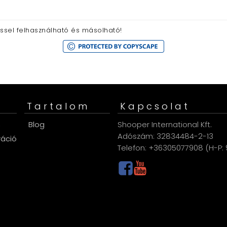
éssel felhasználható és másolható!
Tartalom
Kapcsolat
s
Blog
Shooper International Kft.
Adószám: 32834484-2-13
ráció
Telefon: +36305077908 (H-P: 9