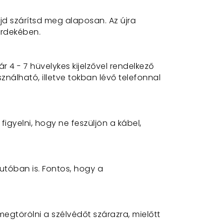
jd szárítsd meg alaposan. Az újra
 érdekében
.
r 4 - 7 hüvelykes kijelzővel rendelkező
nálható, illetve tokban lévő telefonnal
igyelni, hogy ne feszüljön a kábel,
utóban is. Fontos, hogy a
egtörölni a szélvédőt szárazra, mielőtt