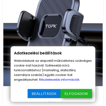
Adatkezelési beállítások
Weboldalunk az alapvető működéshez szükséges
cookie-kat használ. Szélesebb körű
funkcionalitáshoz (marketing, statisztika,
személyre szabás) egyéb cookie-kat
engedélyezhet.
Részletesebb információk.
D38G telefontartó autóba, szellőzőrácsra
BEÁLLÍTÁSOK
ELFOGADOM
8 290 Ft