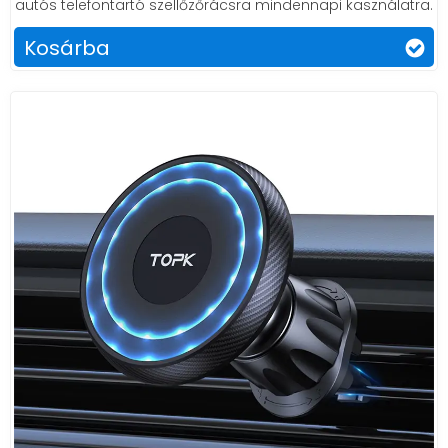
autós telefontartó szellőzőrácsra mindennapi kasználatra.
Kosárba