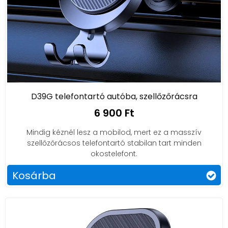
D39G telefontartó autóba, szellőzőrácsra
6 900 Ft
Mindig kéznél lesz a mobilod, mert ez a masszív
szellőzőrácsos telefontartó stabilan tart minden
okostelefont.
Kosárba