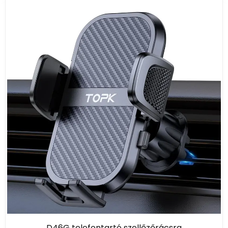
Stabil tartás, biztonságos használat:
Az erős
klipsszel vagy csavaros kampóval rögzülő
modell akár rázós utakon és hirtelen
fékezésnél is biztosan tartja a telefont. A
minőségi rögzítőszerkezet még nagyobb,
nehezebb mobilokat is megtart.
Tökéletes szemmagasság:
A telefon
elhelyezése ideális navigációhoz,
hívásfogadáshoz vagy zeneváltáshoz,
miközben nem zavarja a szélvédő kilátását, így
a vezetés mindig biztonságos marad.
Egykezes használat:
A legtöbb modell egy
mozdulattal nyitható-zárható, gyorsan
kivehető vagy behelyezhető a készülék.
Telefonod védelme:
Puha szilikon- vagy
habbetétes karok óvják a mobilodat a
karcolódástól, folyamatosan stabil fogást
biztosítva.
Kompakt, dizájnos megjelenés:
Nem foglal
D46G telefontartó szellőzőrácsra