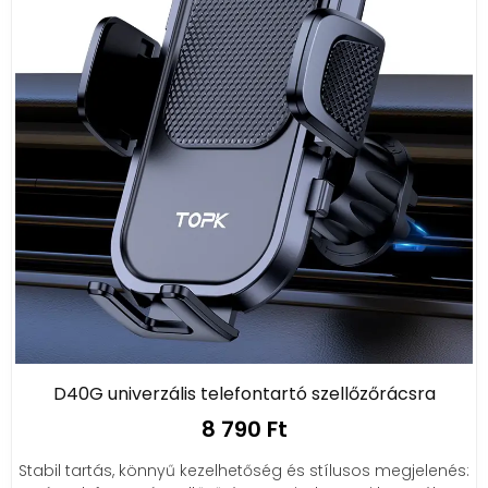
D40G univerzális telefontartó szellőzőrácsra
8 790 Ft
Stabil tartás, könnyű kezelhetőség és stílusos megjelenés: