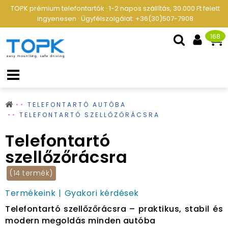
TOPK prémium telefontartók · 1-2 napos szállítás, 30.000 Ft felett
ingyenesen · Ügyfélszolgálat: +36(30)507-7908
168
TELEFONTARTÓ AUTÓBA
TELEFONTARTÓ SZELLŐZŐRÁCSRA
Telefontartó
szellőzőrácsra
(14 termék)
Termékeink
Gyakori kérdések
Telefontartó szellőzőrácsra – praktikus, stabil és
modern megoldás minden autóba