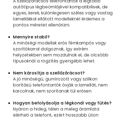
A szellőzőrácsos telefontartók a legtöbb
autótípus légbeömlőjével kompatibilisek, de
egyes, kerek, különlegesen széles vagy vastag
lamellákkal ellátott modelleknél érdemes a
pontos méretet ellenőrizni.
Mennyire stabil?
A minőségi modellek erős fémkampós vagy
szorítókarral dolgoznak, így extrém
helyzetekben sem mozdulnak el, de olcsóbb
típusoknál a rögzítés gyengébb lehet.
Nem károsítja a szellőzőrácsot?
A jó minőségű, gumírozott vagy szilikon
borítású telefontartók óvják a lamellát, nem
karcolnak, nem szorítanak túl erősen.
Hogyan befolyásolja a légkondi vagy fűtés?
Nyáron a hideg, télen a meleg áramlata
elérheti a telefont, ezért hosszabb úton