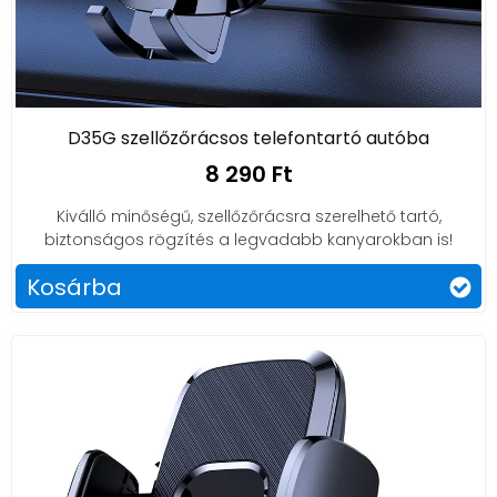
D35G szellőzőrácsos telefontartó autóba
8 290 Ft
Kiválló minőségű, szellőzőrácsra szerelhető tartó,
biztonságos rögzítés a legvadabb kanyarokban is!
Kosárba