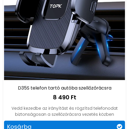
D35S telefon tartó autóba szellőzőrácsra
8 490 Ft
Vedd kezedbe az irányítást és rögzítsd telefonodat
biztonságosan a szellőzőrácsra vezetés közben
Kosárba