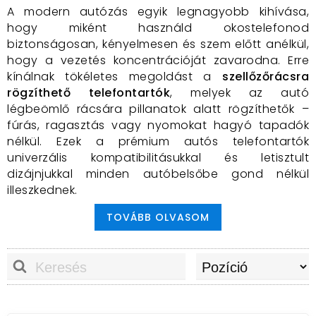
A modern autózás egyik legnagyobb kihívása,
hogy miként használd okostelefonod
biztonságosan, kényelmesen és szem előtt anélkül,
hogy a vezetés koncentrációját zavarodna. Erre
kínálnak tökéletes megoldást a
szellőzőrácsra
rögzíthető telefontartók
, melyek az autó
légbeömlő rácsára pillanatok alatt rögzíthetők –
fúrás, ragasztás vagy nyomokat hagyó tapadók
nélkül. Ezek a prémium autós telefontartók
univerzális kompatibilitásukkal és letisztult
dizájnjukkal minden autóbelsőbe gond nélkül
illeszkednek.
Miért érdemes szellőzőrácsos
TOVÁBB OLVASOM
telefontartót választani?
Gyors és egyszerű felszerelés:
A telefontartó
szinte bármilyen autó szellőzőrácsához
illeszthető, és egyetlen mozdulattal bármikor
átszerelhető más járműbe.