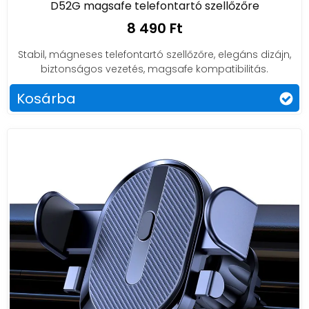
D52G magsafe telefontartó szellőzőre
8 490 Ft
Stabil, mágneses telefontartó szellőzőre, elegáns dizájn,
biztonságos vezetés, magsafe kompatibilitás.
Kosárba