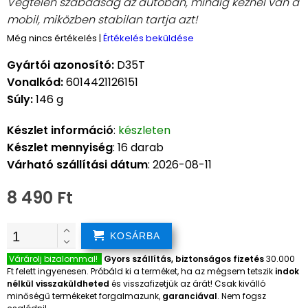
Végtelen szabadság az autóban, mindig kéznél van a
mobil, miközben stabilan tartja azt!
Még nincs értékelés
|
Értékelés beküldése
Gyártói azonosító:
D35T
Vonalkód:
6014421126151
Súly:
146 g
Készlet információ
:
készleten
Készlet mennyiség
: 16 darab
Várható szállítási dátum
: 2026-08-11
8 490 Ft
KOSÁRBA
Várárolj bizalommal!
Gyors szállítás, biztonságos fizetés
30.000
Ft felett ingyenesen. Próbáld ki a terméket, ha az mégsem tetszik
indok
nélkül visszaküldheted
és visszafizetjük az árát! Csak kiválló
minőségű termékeket forgalmazunk,
garanciával
. Nem fogsz