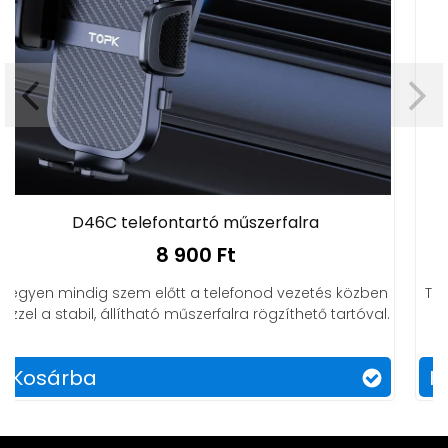
lra
D38X teleszkópos telefontartó aut
8 900 Ft
ezetés közben
Teleszkóppal minden szögből tökéletes a be
thető tartóval.
Könnyedén állítható és stabil tartás aut
Kosárba