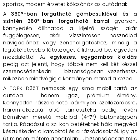
sportos, modern érzetet kölcsönöz az autódnak.
A
360°-ban forgatható gömbcsuklóval és a
szintén 360°-ban forgatható karral
gyorsan,
könnyedén állíthatod a kijelző szögét: akár
függőlegesen, akár vízszintesen használod
navigációhoz vagy zenehallgatáshoz, mindig a
legtökéletesebb látószöget állíthatod be, egyetlen
mozdulattal. Az
egykezes, egygombos kioldás
pedig azt jelenti, hogy többé nem kell két kézzel
szerencsétlenkedni – biztonságosan vezethetsz,
miközben mindvégig a kormányon marad a kezed.
A TOPK D35T nemcsak egy sima mobil tartó az
autóba – hanem igazi, prémium élmény.
Könnyedén rászerelhető bármilyen szellőzőrácsra,
háromfokozatú alsó támasztéka pedig révén
bármilyen méretű mobilod (4-7”) biztonságban
tartja. Ráadásul a szilikon betéteknek hála megvédi
készülékedet a karcoktól és a rázkódásoktól. Így az
út minden métere gondtalanul, biztonságosan telik,