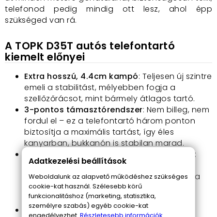
telefonod pedig mindig ott lesz, ahol épp
szükséged van rá.
A TOPK D35T autós telefontartó
kiemelt előnyei
Extra hosszú, 4.4cm kampó
: Teljesen új szintre
emeli a stabilitást, mélyebben fogja a
szellőzőrácsot, mint bármely átlagos tartó.
3-pontos támasztórendszer
: Nem billeg, nem
fordul el – ez a telefontartó három ponton
biztosítja a maximális tartást, így éles
kanyarban, bukkanón is stabilan marad.
360°-ban forgatható gömbcsukló és kar
:
Adatkezelési beállítások
Bármilyen szögben, vízszintesen és
függőlegesen is tökéletes rálátást biztosít a
Weboldalunk az alapvető működéshez szükséges
cookie-kat használ. Szélesebb körű
kijelződön, legyen szó navigációról vagy
funkcionalitáshoz (marketing, statisztika,
zenehallgatásról.
személyre szabás) egyéb cookie-kat
Univerzális méret
: 4-től 7 colos telefonig
engedélyezhet.
Részletesebb információk.