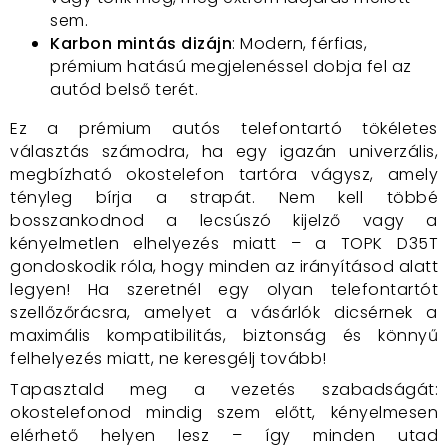
sem.
Karbon mintás dizájn
: Modern, férfias,
prémium hatású megjelenéssel dobja fel az
autód belső terét.
Ez a prémium autós telefontartó tökéletes
választás számodra, ha egy igazán univerzális,
megbízható okostelefon tartóra vágysz, amely
tényleg bírja a strapát. Nem kell többé
bosszankodnod a lecsúszó kijelző vagy a
kényelmetlen elhelyezés miatt – a TOPK D35T
gondoskodik róla, hogy minden az irányításod alatt
legyen! Ha szeretnél egy olyan telefontartót
szellőzőrácsra, amelyet a vásárlók dicsérnek a
maximális kompatibilitás, biztonság és könnyű
felhelyezés miatt, ne keresgélj tovább!
Tapasztald meg a vezetés szabadságát:
okostelefonod mindig szem előtt, kényelmesen
elérhető helyen lesz – így minden utad