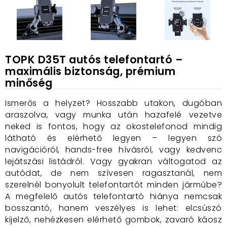
TOPK D35T autós telefontartó –
maximális biztonság, prémium
minőség
Ismerős a helyzet? Hosszabb utakon, dugóban
araszolva, vagy munka után hazafelé vezetve
neked is fontos, hogy az okostelefonod mindig
látható és elérhető legyen – legyen szó
navigációról, hands-free hívásról, vagy kedvenc
lejátszási listádról. Vagy gyakran váltogatod az
autódat, de nem szívesen ragasztanál, nem
szerelnél bonyolult telefontartót minden járműbe?
A megfelelő autós telefontartó hiánya nemcsak
bosszantó, hanem veszélyes is lehet: elcsúszó
kijelző, nehézkesen elérhető gombok, zavaró káosz