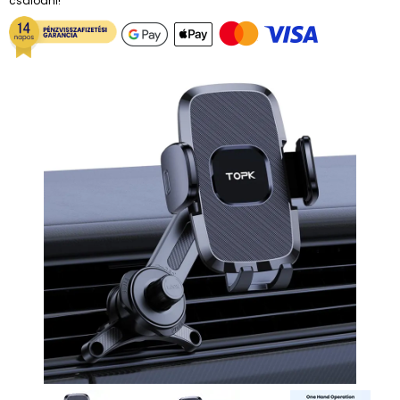
csalódni!