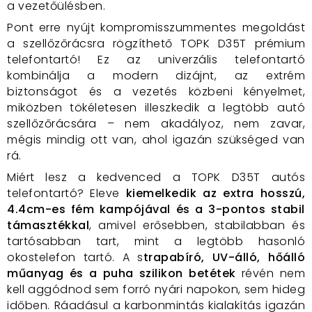
a vezetőülésben.
Pont erre nyújt kompromisszummentes megoldást
a szellőzőrácsra rögzíthető TOPK D35T prémium
telefontartó! Ez az univerzális telefontartó
kombinálja a modern dizájnt, az extrém
biztonságot és a vezetés közbeni kényelmet,
miközben tökéletesen illeszkedik a legtöbb autó
szellőzőrácsára – nem akadályoz, nem zavar,
mégis mindig ott van, ahol igazán szükséged van
rá.
Miért lesz a kedvenced a TOPK D35T autós
telefontartó? Eleve
kiemelkedik az extra hosszú,
4.4cm-es fém kampójával és a 3-pontos stabil
támasztékkal
, amivel erősebben, stabilabban és
tartósabban tart, mint a legtöbb hasonló
okostelefon tartó. A s
trapabíró, UV-álló, hőálló
műanyag és a puha szilikon betétek
révén nem
kell aggódnod sem forró nyári napokon, sem hideg
időben. Ráadásul a karbonmintás kialakítás igazán