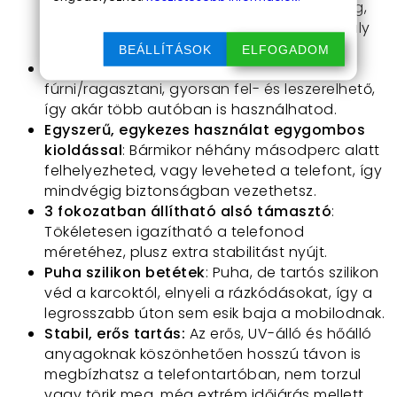
bármit megtart, legyen az iPhone, Samsung,
Xiaomi, Huawei vagy OnePlus – nem akadály
neki az sem, ha a készüléked tokban van.
BEÁLLÍTÁSOK
ELFOGADOM
Szellőzőrácsra rögzíthető:
Nem kell
fúrni/ragasztani, gyorsan fel- és leszerelhető,
így akár több autóban is használhatod.
Egyszerű, egykezes használat egygombos
kioldással
: Bármikor néhány másodperc alatt
felhelyezheted, vagy leveheted a telefont, így
mindvégig biztonságban vezethetsz.
3 fokozatban állítható alsó támasztó
:
Tökéletesen igazítható a telefonod
méretéhez, plusz extra stabilitást nyújt.
Puha szilikon betétek
: Puha, de tartós szilikon
véd a karcoktól, elnyeli a rázkódásokat, így a
legrosszabb úton sem esik baja a mobilodnak.
Stabil, erős tartás:
Az erős, UV-álló és hőálló
anyagoknak köszönhetően hosszú távon is
megbízhatsz a telefontartóban, nem torzul
vagy törik meg, még extrém időjárás mellett