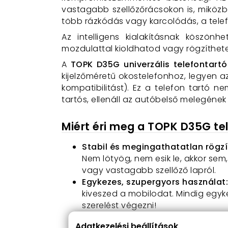
vastagabb szellőzőrácsokon is, miközbe
több rázkódás vagy karcolódás, a tele
Az intelligens kialakításnak köszönh
mozdulattal kioldhatod vagy rögzíthet
A
TOPK D35G univerzális telefontartó
kijelzőméretű okostelefonhoz, legyen a
kompatibilitást). Ez a telefon tartó 
tartós, ellenáll az autóbelső melegéne
Miért éri meg a TOPK D35G te
Stabil és megingathatatlan rögzí
Nem lötyög, nem esik le, akkor sem
vagy vastagabb szellőző lapról.
Egykezes, szupergyors használat:
kiveszed a mobilodat. Mindig egyke
szerelést végezni!
360°-os szabadság:
A
gömbcsukló
Adatkezelési beállítások