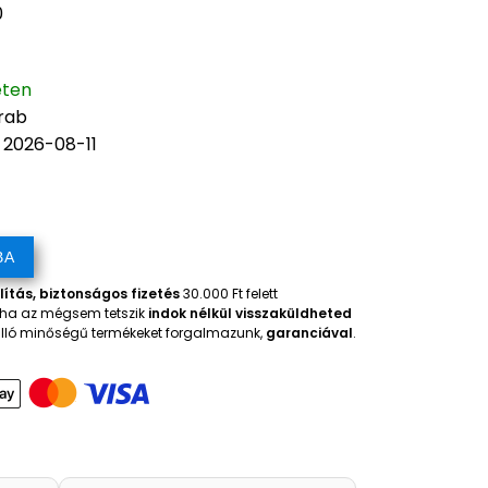
0
eten
arab
: 2026-08-11
BA
lítás, biztonságos fizetés
30.000 Ft felett
, ha az mégsem tetszik
indok nélkül visszaküldheted
iválló minőségű termékeket forgalmazunk,
garanciával
.