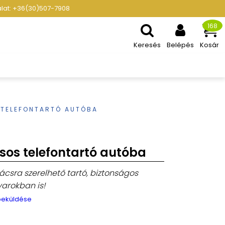
gálat: +36(30)507-7908
168
Keresés
Belépés
Kosár
 TELEFONTARTÓ AUTÓBA
sos telefontartó autóba
rácsra szerelhető tartó, biztonságos
arokban is!
 beküldése