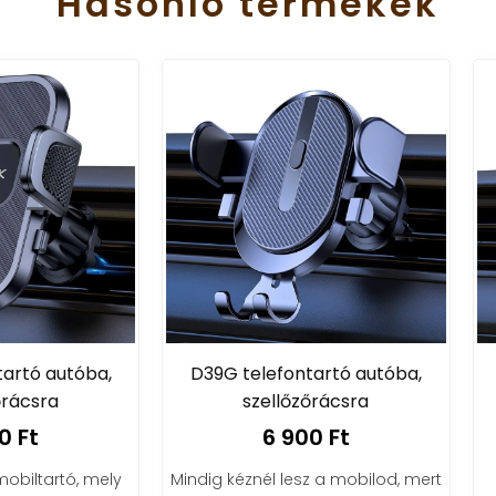
Hasonló
termékek
9G telefontartó autóba,
D35S telefon tartó aut
szellőzőrácsra
szellőzőrácsra
6 900 Ft
8 490 Ft
g kéznél lesz a mobilod, mert
Vedd kezedbe az irányítás