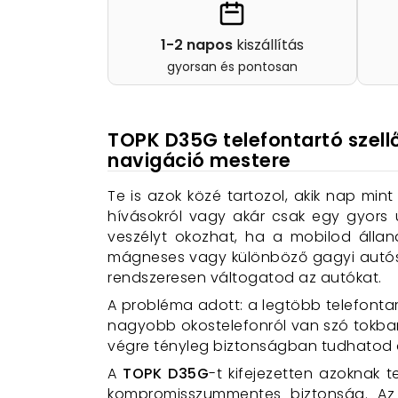
1-2 napos
kiszállítás
gyorsan és pontosan
TOPK D35G telefontartó szell
navigáció mestere
Te is azok közé tartozol, akik nap min
hívásokról vagy akár csak egy gyors
veszélyt okozhat, ha a mobilod állan
mágneses vagy különböző gagyi autós 
rendszeresen váltogatod az autókat.
A probléma adott: a legtöbb telefontar
nagyobb okostelefonról van szó tokban
végre tényleg biztonságban tudhatod a
A
TOPK D35G
-t kifejezetten azoknak 
kompromisszummentes biztonság. Az 