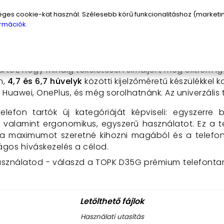
d álló vagy fekvő módban, akár GPS-ként, zenelejátsz
tó védelem:
Hőálló, UV-álló, környezetbarát műany
s cookie-kat használ. Szélesebb körű funkcionalitáshoz (marketing
ésben, ráadásul esztétikus, modern stílusával minden 
rmációk.
tek
maximális védelmet nyújtanak a karcolódás és rázkó
lsó tartófülnél:
Okosan kialakított,
három fokozatban 
rtót, hogy mindig tökéletesen simuljon, még extrém ig
n,
4,7 és 6,7 hüvelyk
közötti kijelzőméretű készülékkel ko
 Huawei, OnePlus, és még sorolhatnánk. Az univerzális
elefon tartók új kategóriáját képviseli: egyszerre b
st, valamint ergonomikus, egyszerű használatot. Ez a 
 a maximumot szeretné kihozni magából és a telefon
gos híváskezelés a célod.
használatod - válaszd a TOPK D35G prémium telefontart
Letölthető fájlok
Használati utasítás