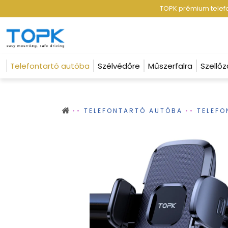
TOPK prémium telefon
Telefontartó autóba
Szélvédőre
Műszerfalra
Szellőz
TELEFONTARTÓ AUTÓBA
TELEF