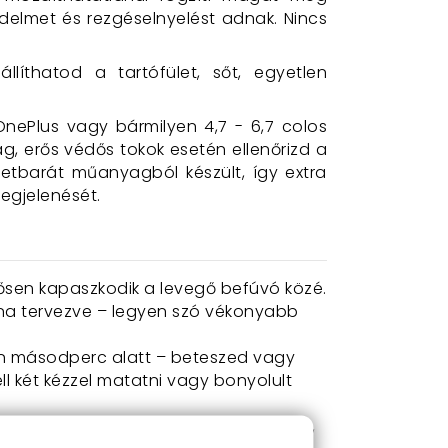
édelmet és rezgéselnyelést adnak. Nincs
líthatod a tartófület, sőt, egyetlen
OnePlus vagy bármilyen 4,7 - 6,7 colos
g, erős védős tokok esetén ellenőrizd a
zetbarát műanyagból készült, így extra
egjelenését.
ősen kapaszkodik a levegő befúvó közé.
olna tervezve – legyen szó vékonyabb
len másodperc alatt – beteszed vagy
l két kézzel matatni vagy bonyolult
rgatást
: pont oda teszed a készüléket,