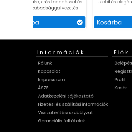
apadással és
stabil és elegáns megjelenésű
ez
l vezetés
tele
Kosárba
Ko
Információk
Fiók
Rólunk
Belépé
Kapcsolat
Regiszt
Impresszum
Profil
ÁSZF
Kosár
Adatkezelési tájékoztató
Fizetési és szállítási információk
Visszatérítési szabályzat
Garanciális feltételek