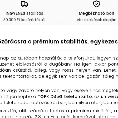
INGYENES
szállítás
Megbízható
bolt
30.000 Ft kosárértéktől
visszajelzések alapján
őzőrácsra a prémium stabilitás, egykeze
t nap az autóban használják a telefonjukat, legyen s
 üzenet elolvasásról a dugóban? Ha igen, akkor pon
dóan csúszkál, billeg, vagy rossz helyen van. Lehe
telefontartókat, de egyik sem vált be igazán, főleg
tó vagy zavaró helyen van, vagy esélye sincs megfele
. Itt jön képbe a
TOPK D35G telefontartó
, az
univerz
 telefonodat autózás közben, bármilyen úton, bármely
tervezték, akik számára fontos a
prémium
minőség, a
extra hosszú, 2,8 cm-es acél kampóval stabilan,