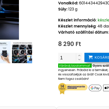
Vonalkód:
601443442943
Súly:
123 g
Készlet információ
:
készl
Készlet mennyiség
: 48 d
Várható szállítási dátum
8 290 Ft
KOSÁR
Várárolj bizalommal!
Gyors szál
ingyenesen. Próbáld ki a terméket
és visszafizetjük az árát! Csak k
Nem fogsz csalódni!