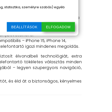
óként, hívásvezérléshez – bármihez!
ag váz
gondoskodik arról, hogy a tartó
, statisztika, személyre szabás) egyéb
autó belsejébe illik. A puha, de
dás ellen, óvják az autó belsejét és a
BEÁLLÍTÁSOK
ELFOGADOM
állítható alsó fül
, így pontosan a
énybevételnél is.
mpatibilis – iPhone 15, iPhone 14,
 telefontartó igazi mindenes megoldás.
iztosít élvonalbeli technológiát, extra
telefontartó tökéletes választás minden
jából – legyen szupergyors navigáció,
ót, és éld át a biztonságos, kényelmes