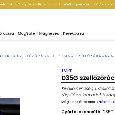
tartók · 1-2 napos szállítás, 30.000 Ft felett ingyenesen · Ügyfélszol
őrácsra
MagSafe
Mágneses
Kerékpárra
ONTARTÓ SZELLŐZŐRÁCSRA
D35G SZELLŐZŐRÁCSOS
TOPK
D35G szellőzőrác
Kiválló minőségű, szellőző
rögzítés a legvadabb kany
Még nincs értékelés
|
Értékelés
Gyártói azonosító:
D35G