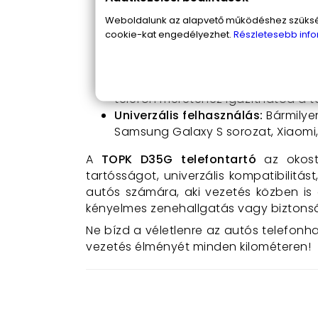
ahol legjobban látod, használhato
Prémium anyagok és hosszan tar
Weboldalunk az alapvető működéshez szüksége
nem olvad, nem deformálódik napsüt
cookie-kat engedélyezhet.
Részletesebb info
tartós
csúszásgátló szilikon beté
telefonodat is.
3 állítható magasságfokozat az a
telefon méretéhez igazíthatod a ta
Univerzális felhasználás:
Bármilye
Samsung Galaxy S sorozat, Xiaomi,
A
TOPK D35G telefontartó
az okost
tartósságot, univerzális kompatibilitá
autós számára, aki vezetés közben is
kényelmes zenehallgatás vagy biztonsá
Ne bízd a véletlenre az autós telefon
vezetés élményét minden kilométeren!