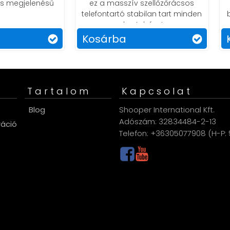
 a masszív szellőzőrácsos
rögzítsd telefonodat
fontartó stabilan tart minden
biztonságosan a szellőzőr
okostelefont.
vezetés közben
sárba
Kosárba
Tartalom
Kapcsolat
s
Blog
Shooper International Kft.
Adószám: 32834484-2-13
ráció
Telefon: +36305077908 (H-P: 9