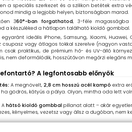
n a speciális szerkezet és a szilikon betétek extra v
fonod mindig a legjobb helyen, biztonságban marad.
etően 3
60°-ban forgathatod
, 3-féle magasságba ál
ed a készüléked a hátlapon található kioldó gombbal.
egyaránt ideális iPhone, Samsung, Xiaomi, Huawei, 
z csupasz vagy átlagos tokkal szerelve (nagyon vasta
nem csak praktikus, de prémium hő- és UV-álló környe
k is, nem deformálódik, hosszútávon megőrzi elegáns m
lefontartó? A legfontosabb előnyök
tés:
A megnövelt,
2,8 cm hosszú acél kampó
extra er
, ha gödrös, kátyús a pálya. Olyan, mintha oda lett v
A
hátsó kioldó gombbal
pillanat alatt – akár egyet
zes, kényelmes, vezetsz vagy állsz a dugóban, nem kel
s felfogatás lehetővé teszi a teljes, 360 fokos elfo