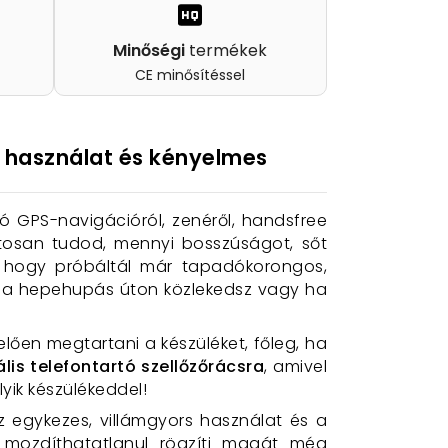
Minőségi
termékek
CE minősítéssel
s használat és kényelmes
zó GPS-navigációról, zenéről, handsfree
tosan tudod, mennyi bosszúságot, sőt
t, hogy próbáltál már tapadókorongos,
 ha hepehupás úton közlekedsz vagy ha
lően megtartani a készüléket, főleg, ha
ális telefontartó szellőzőrácsra
, amivel
ik készülékeddel!
z egykezes, villámgyors használat és a
 mozdíthatatlanul rögzíti magát még