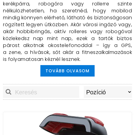
kerékpárra, robogóra vagy rollerre szinte
nélkülözhetetlen, ha
szeretnéd, hogy
mobilod
mindig
könnyen elérhető, látható és biztonságosan
rögzített legyen
útközben. Akár városi ingázó vagy,
akár
hobbibringás, aktív rolleres vagy
robogóval
közlekedsz nap mint
nap, ezek a tartók biztos
párost alkotnak okostelefonoddal –
így a GPS,
a
zene, a hívások, sőt akár a fitneszalkalmazások
is
folyamatosan kéznél lesznek
.
Miért érdemes telefontartót használni
TOVÁBB OLVASOM
a kerékpárra, robogóra vagy rollerre?
Stabil és biztonságos rögzítés
: Modern
kialakításuknak köszönhetően a legtöbb
modell erős kormányra szerelhető bilinccsel,
gumis megoldással vagy masszív
fém/alumínium vázzal rendelkezik. Ez
garantálja, hogy még rázós, egyenetlen úton
sem mozdul el vagy esik le a telefon.