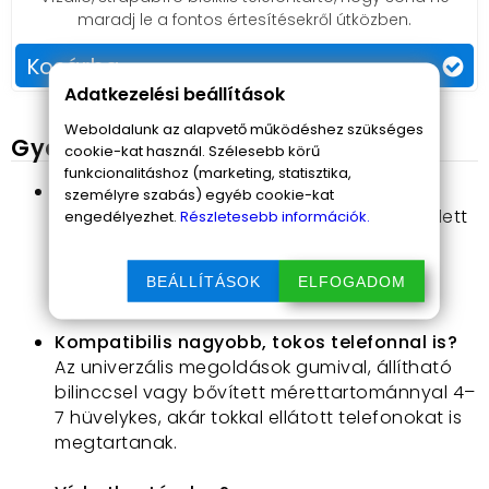
bonyolult szerelésre.
maradj le a fontos értesítésekről útközben.
Erős, minőségi anyaghasználat
: Strapabíró,
időjárásálló műanyagból, ütésálló szilikonból
Kosárba
vagy fémből készülnek, hogy extrém
Adatkezelési beállítások
körülmények között is helytálljanak.
Kényelmes és biztonságos telefonhasználat
:
Weboldalunk az alapvető működéshez szükséges
Gyakori kérdések
cookie-kat használ. Szélesebb körű
A telefont anélkül használhatod – például
funkcionalitáshoz (marketing, statisztika,
hívásfogadás, zeneváltás vagy
Nem zavarja a kilátást vagy a kormányt?
személyre szabás) egyéb cookie-kat
útvonaltervezés céljából –, hogy levennéd a
A legtöbb kormányra rögzíthető tartó úgy lett
engedélyezhet.
Részletesebb információk.
kezed a kormányról vagy a mobilod a
kialakítva, hogy ne takarjon ki lényeges
tartóból, így növeled a biztonságot és
részeket, és stabilan maradjon a helyén
csökkented a figyelemelvonást.
BEÁLLÍTÁSOK
ELFOGADOM
kanyarodásnál, rázkódásnál is.
Mire figyelj vásárláskor?
Kompatibilis nagyobb, tokos telefonnal is?
Az univerzális megoldások gumival, állítható
Kormány átmérője
– mindig ellenőrizd, hogy a
bilinccsel vagy bővített mérettartománnyal 4–
tartó illik-e a bringád, roller vagy robogó
7 hüvelykes, akár tokkal ellátott telefonokat is
kormányára.
megtartanak.
Telefon mérete
– válassz univerzális vagy
kimondottan a saját készülékedre szabott