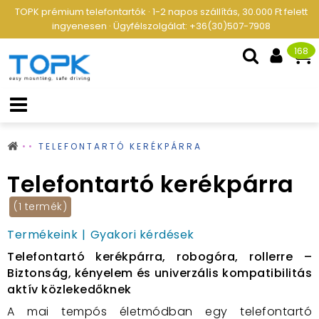
TOPK prémium telefontartók · 1-2 napos szállítás, 30.000 Ft felett
ingyenesen · Ügyfélszolgálat: +36(30)507-7908
168
TELEFONTARTÓ KERÉKPÁRRA
Telefontartó kerékpárra
(1 termék)
Termékeink
Gyakori kérdések
Telefontartó kerékpárra, robogóra, rollerre –
Biztonság, kényelem és univerzális kompatibilitás
aktív közlekedőknek
A mai
tempós életmódban egy
telefontartó