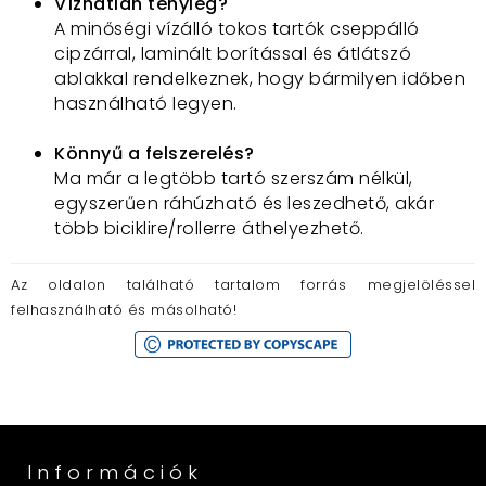
Vízhatlan tényleg?
típust.
A minőségi vízálló tokos tartók cseppálló
Védelmi funkciók
– eső, por, ütés, karcolás
cipzárral, laminált borítással és átlátszó
elleni védelem.
ablakkal rendelkeznek, hogy bármilyen időben
Állíthatóság és komfort
– mennyire
használható legyen.
fordítható, állítható szögű a tartó?
Gyors oldás/zárás
– hogy a használat mindig
Könnyű a felszerelés?
gördülékeny legyen, főleg városi
Ma már a legtöbb tartó szerszám nélkül,
közlekedésben vagy sportoláskor.
egyszerűen ráhúzható és leszedhető, akár
több biciklire/rollerre áthelyezhető.
Az oldalon található tartalom forrás megjelöléssel
felhasználható és másolható!
Információk