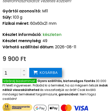
telefonhasználatot vezetés közben!
Gyártói azonosító:
M11
Súly:
103 g
Fizikai méret:
60x60x21 mm
Készlet információ
:
készleten
Készlet mennyiség
: 49
Várható szállítási dátum
: 2026-08-11
9 900 Ft
KOSÁRBA
Várárolj bizalommal!
Gyors szállítás, biztonságos fizetés
30.000
Ft felett ingyenesen. Próbáld ki a terméket, ha az mégsem tetszik
indok
nélkül visszaküldheted
és visszafizetjük az árát! Csak kiválló
minőségű termékeket forgalmazunk,
garanciával
. Nem fogsz
csalódni!