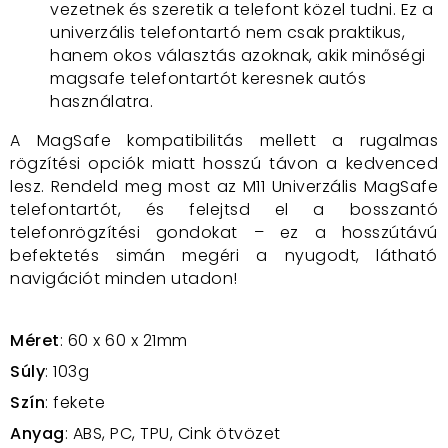
vezetnek és szeretik a telefont közel tudni. Ez a
univerzális telefontartó nem csak praktikus,
hanem okos választás azoknak, akik minőségi
magsafe telefontartót keresnek autós
használatra.
A MagSafe kompatibilitás mellett a rugalmas
rögzítési opciók miatt hosszú távon a kedvenced
lesz. Rendeld meg most az M11 Univerzális MagSafe
telefontartót, és felejtsd el a bosszantó
telefonrögzítési gondokat – ez a hosszútávú
befektetés simán megéri a nyugodt, látható
navigációt minden utadon!
Méret
: 60 x 60 x 21mm
Súly
: 103g
Szín
: fekete
Anyag
:
ABS, PC, TPU, Cink ötvözet