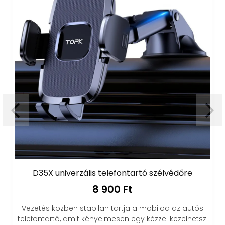
D35X univerzális telefontartó szélvédőre
8 900 Ft
Vezetés közben stabilan tartja a mobilod az autós
telefontartó, amit kényelmesen egy kézzel kezelhetsz.