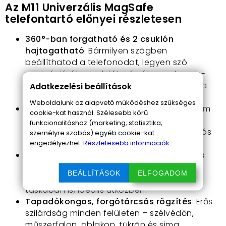
Az M11 Univerzális MagSafe
telefontartó előnyei részletesen
360°-ban forgatható és 2 csuklón
hajtogatható
: Bármilyen szögben
beállíthatod a telefonodat, legyen szó
navigációról, zenelejátszásról vagy hands-
free hívásról – tökéletesen látható marad a
Adatkezelési beállítások
kijelző, miközben te az útra figyelsz.
Weboldalunk az alapvető működéshez szükséges
Cink ötvözetű szerkezet
: Stabil és erős, nem
cookie-kat használ. Szélesebb körű
rozsdásodik, nem hajlik meg a strapabíró
funkcionalitáshoz (marketing, statisztika,
anyag miatt – hosszú távon is bírja az autós
személyre szabás) egyéb cookie-kat
kalandokat.
engedélyezhet.
Részletesebb információk.
Ultra kompakt méret (60 x 60 x 21 mm) és
könnyű súly (103 g):
Nagyon kicsi és lapos,
BEÁLLÍTÁSOK
ELFOGADOM
könnyen hordozható, elfér a legkisebb
táskában is, ideális útközben.
Tapadókongos, forgótárcsás rögzítés
: Erős
szilárdság minden felületen – szélvédőn,
műszerfalon, ablakon, tükrön és sima