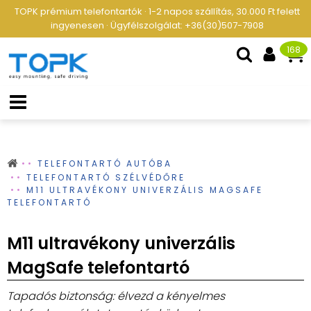
TOPK prémium telefontartók · 1-2 napos szállítás, 30.000 Ft felett
ingyenesen · Ügyfélszolgálat: +36(30)507-7908
168
TELEFONTARTÓ AUTÓBA
TELEFONTARTÓ SZÉLVÉDŐRE
M11 ULTRAVÉKONY UNIVERZÁLIS MAGSAFE
TELEFONTARTÓ
M11 ultravékony univerzális
MagSafe telefontartó
Tapadós biztonság: élvezd a kényelmes