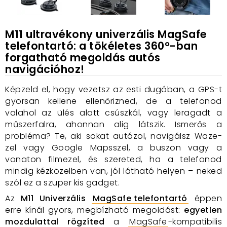
M11 ultravékony univerzális MagSafe
telefontartó: a tökéletes 360°-ban
forgatható megoldás autós
navigációhoz!
Képzeld el, hogy vezetsz az esti dugóban, a GPS-t
gyorsan kellene ellenőrizned, de a telefonod
valahol az ülés alatt csúszkál, vagy leragadt a
műszerfalra, ahonnan alig látszik. Ismerős a
probléma? Te, aki sokat autózol, navigálsz Waze-
zel vagy Google Mapsszel, a buszon vagy a
vonaton filmezel, és szereted, ha a telefonod
mindig kézközelben van, jól látható helyen – neked
szól ez a szuper kis gadget.
Az
M11 Univerzális
MagSafe telefontartó
éppen
erre kínál gyors, megbízható megoldást:
egyetlen
mozdulattal rögzíted
a
MagSafe
-kompatibilis