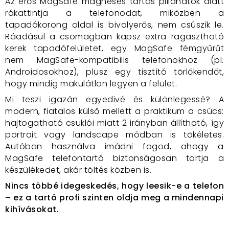
Az erős MagSafe mágneses tartás pillanatok alatt
rákattintja a telefonodat, miközben a
tapadókorong oldal is bivalyerős, nem csúszik le.
Ráadásul a csomagban kapsz extra ragasztható
kerek tapadófelületet, egy MagSafe fémgyűrűt
nem MagSafe-kompatibilis telefonokhoz (pl.
Androidosokhoz), plusz egy tisztító törlőkendőt,
hogy mindig makulátlan legyen a felület.
Mi teszi igazán egyedivé és különlegessé? A
modern, fiatalos külső mellett a praktikum a csúcs:
hajtogatható csuklói miatt 2 irányban állítható, így
portrait vagy landscape módban is tökéletes.
Autóban használva imádni fogod, ahogy a
MagSafe telefontartó biztonságosan tartja a
készülékedet, akár töltés közben is.
Nincs többé idegeskedés, hogy leesik-e a telefon
– ez a tartó profi szinten oldja meg a mindennapi
kihívásokat.