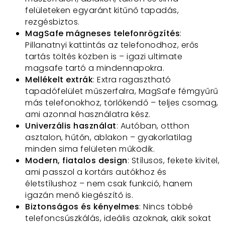
felületeken egyaránt kitűnő tapadás,
rezgésbiztos.
MagSafe mágneses telefonrögzítés
:
Pillanatnyi kattintás az telefonodhoz, erős
tartás töltés közben is – igazi ultimate
magsafe tartó a mindennapokra.
Mellékelt extrák
: Extra ragasztható
tapadófelület műszerfalra, MagSafe fémgyűrű
más telefonokhoz, törlőkendő – teljes csomag,
ami azonnal használatra kész.
Univerzális használat
: Autóban, otthon
asztalon, hűtőn, ablakon – gyakorlatilag
minden sima felületen működik.
Modern, fiatalos design
: Stílusos, fekete kivitel,
ami passzol a kortárs autókhoz és
életstílushoz – nem csak funkció, hanem
igazán menő kiegészítő is.
Biztonságos és kényelmes
: Nincs többé
telefoncsúszkálás, ideális azoknak, akik sokat