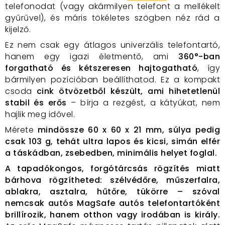
telefonodat (vagy akármilyen telefont a mellékelt
gyűrűvel), és máris tökéletes szögben néz rád a
kijelző.
Ez nem csak egy átlagos univerzális telefontartó,
hanem egy igazi életmentő, ami
360°-ban
forgatható és kétszeresen hajtogatható
, így
bármilyen pozícióban beállíthatod. Ez a kompakt
csoda
cink ötvözetből készült, ami hihetetlenül
stabil és erős
– bírja a rezgést, a kátyúkat, nem
hajlik meg idővel.
Mérete
mindössze 60 x 60 x 21 mm, súlya pedig
csak 103 g, tehát ultra lapos és kicsi, simán elfér
a táskádban, zsebedben, minimális helyet foglal.
A tapadókongos, forgótárcsás rögzítés miatt
bárhova rögzítheted: szélvédőre, műszerfalra,
ablakra, asztalra, hűtőre, tükörre – szóval
nemcsak autós MagSafe autós telefontartóként
brillírozik, hanem otthon vagy irodában is király.