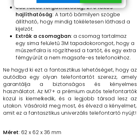
autó belső terével harmonizál.
360 fokos forgathatóság, 270 fokos
hajlíthatóság
: A tartó bármilyen szögbe
állítható, hogy mindig tökéletesen láthasd a
kijelzőt.
Extrák a csomagban
: a csomag tartalmaz
egy sima felületű 3M tapadokorongot, hogy a
műszerfalra is rögzíthesd a tartót, és egy extra
fémgyűrűt a nem magsafe-es telefonokhoz.
Ne hagyd ki ezt a fantasztikus lehetőséget, hogy az
autódba egy olyan telefontartót szerezz, amely
garantálja a biztonságos és kényelmes
használatot. Az M7+ a prémium autós telefontartók
közül is kiemelkedik, és a legjobb társad lesz az
utakon. Vásárold meg most, és élvezd a kényelmet,
amit ez a fantasztikus univerzális telefontartó nyújt!
Méret
: 62 x 62 x 36 mm