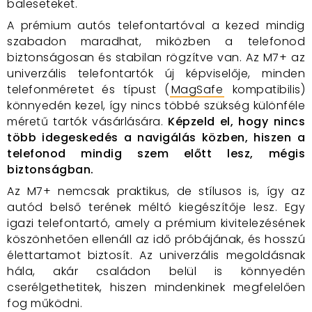
baleseteket.
A prémium autós telefontartóval a kezed mindig
szabadon maradhat, miközben a telefonod
biztonságosan és stabilan rögzítve van. Az M7+ az
univerzális telefontartók új képviselője, minden
telefonméretet és típust (
MagSafe
kompatibilis)
könnyedén kezel, így nincs többé szükség különféle
méretű tartók vásárlására.
Képzeld el, hogy nincs
több idegeskedés a navigálás közben, hiszen a
telefonod mindig szem előtt lesz, mégis
biztonságban.
Az M7+ nemcsak praktikus, de stílusos is, így az
autód belső terének méltó kiegészítője lesz. Egy
igazi telefontartó, amely a prémium kivitelezésének
köszönhetően ellenáll az idő próbájának, és hosszú
élettartamot biztosít. Az univerzális megoldásnak
hála, akár családon belül is könnyedén
cserélgethetitek, hiszen mindenkinek megfelelően
fog működni.