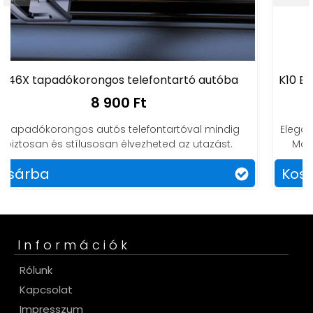
tartó autóba
K10 Elegáns MagSafe telefontartó an
9 490 Ft
artóval mindig
Elegancia és praktikum egy eszközben 
d az utazást.
MagSafe telefontartóval, stílusosan ki
Kosárba
Információk
Rólunk
Kapcsolat
Impresszum