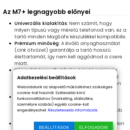
Az M7+ legnagyobb előnyei
Univerzális kialakítás
: Nem számít, hogy
milyen típusú vagy méretű telefonod van, ez a
tartó minden MagSafe készülékkel kompatibilis.
Prémium minőség
: A kiváló anyaghasználat
(cink ötvözet) garantálja a tartó hosszú
élettartamát, így nem kell aggódnod a csere
miatt.
Könnyű felszerelhetőség
: A tartó a tekerős
mechanizmus révén egy gyors mozdulattal
Adatkezelési beállítások
rögzíthető és eltávolítható, így kényelmesen
Weboldalunk az alapvető működéshez szükséges
használhatod bármikor.
cookie-kat használ. Szélesebb körű
Biztonságos rögzítés
: Az N58 Neodium
funkcionalitáshoz (marketing, statisztika,
mágneseknek köszönhetően a telefonod
személyre szabás) egyéb cookie-kat
stabilan a helyén marad, még a legnagyobb
engedélyezhet.
Részletesebb információk.
kátyúknál is.
Elegáns megjelenés
: A modern dizájn minden
BEÁLLÍTÁSOK
ELFOGADOM