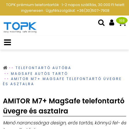
TOPK prémium telefontartók · 1-2 napos szállítás, 30.000 Ft felett
ingyenesen · Ügyfélszolgálat: +36(30)507-7908
168
TELEFONTARTÓ AUTÓBA
MAGSAFE AUTÓS TARTÓ
AMITOR M7+ MAGSAFE TELEFONTARTÓ ÜVEGRE
ÉS ASZTALRA
AMITOR M7+ MagSafe telefontartó
üvegre és asztalra
Menő narancssárga design, erős tartás, könnyű fel- és