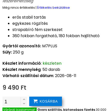
leszerelhetőség
Még nincs értékelés
|
Értékelés beküldése
erős stabil tartás
egykezes rögzítés
strapabíró fém szerkezet
360 fokban forgatható, 180 fokban hajlítható
Gyártói azonosító:
M7PLUS
Súly:
250 g
Készlet információ
:
készleten
Készlet mennyiség
: 50 darab
Várható szállítási dátum
: 2026-08-11
9 490 Ft
KOSÁRBA
Várárolj bizalommal!
Gyors szállítás, biztonságos fizetés
30.000