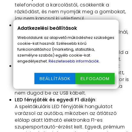
telefonodat a karcolástól, csökkentik a
rázkódást, és nem nyomják meg a gombokat,
így nem kapcsol ki véletlenül.
66W-os kábeles gyorstöltés mágneses
Adatkezelési beállítások
fejekkel
: Ha vezetékes gyorstöltést használnál,
Weboldalunk az alapvető működéshez szükséges
ami megtartja az adatátvitelt és
66W
cookie-kat használ. Szélesebb körű
teljesítménnyel tölt, de nem szeretnél
funkcionalitáshoz (marketing, statisztika,
folyton kábeleket dugdosni
, akkor használd a
személyre szabás) egyéb cookie-kat
micro USB vagy az USB-C mágneses fejeket.
engedélyezhet.
Részletesebb információk.
Beépített akkumulátor a rugalmasságért
:
Nem kell aggódnod az áramkimaradás miatt,
a
beépített akkumulátor
segítségével akkor is
BEÁLLÍTÁSOK
ELFOGADOM
ki és behelyezheted a telefont a tartóba, ha
nem dugod be az USB kábelt.
LED fényjáték és egyedi F1 dizájn
:
A spektákuláris LED fényjáték hangulatot
varázsol az autóba, miközben az átlátszó
előlap alatt látható elektronika F1-es
szupersportautó-érzést kelt. Egyedi, prémium