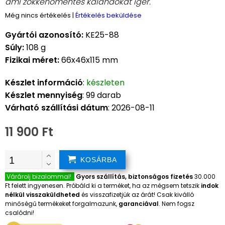
ami zökkenőmentes kalandokat ígér.
Még nincs értékelés
|
Értékelés beküldése
Gyártói azonosító:
KE25-88
Súly:
108 g
Fizikai méret:
66x46x115 mm
Készlet információ
:
készleten
Készlet mennyiség
: 99 darab
Várható szállítási dátum
: 2026-08-11
11 900 Ft
KOSÁRBA
Várárolj bizalommal!
Gyors szállítás, biztonságos fizetés
30.000
Ft felett ingyenesen. Próbáld ki a terméket, ha az mégsem tetszik
indok
nélkül visszaküldheted
és visszafizetjük az árát! Csak kiválló
minőségű termékeket forgalmazunk,
garanciával
. Nem fogsz
csalódni!