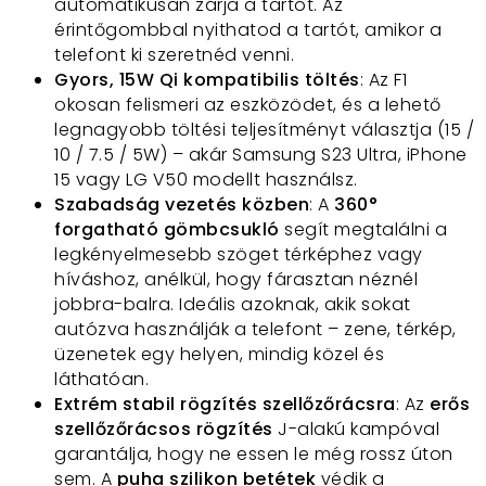
automatikusan zárja a tartót. Az
érintőgombbal nyithatod a tartót, amikor a
telefont ki szeretnéd venni.
Gyors, 15W Qi kompatibilis töltés
: Az F1
okosan felismeri az eszközödet, és a lehető
legnagyobb töltési teljesítményt választja (15 /
10 / 7.5 / 5W) – akár Samsung S23 Ultra, iPhone
15 vagy LG V50 modellt használsz.
Szabadság vezetés közben
: A
360°
forgatható gömbcsukló
segít megtalálni a
legkényelmesebb szöget térképhez vagy
híváshoz, anélkül, hogy fárasztan néznél
jobbra-balra. Ideális azoknak, akik sokat
autózva használják a telefont – zene, térkép,
üzenetek egy helyen, mindig közel és
láthatóan.
Extrém stabil rögzítés szellőzőrácsra
: Az
erős
szellőzőrácsos rögzítés
J-alakú kampóval
garantálja, hogy ne essen le még rossz úton
sem. A
puha szilikon betétek
védik a