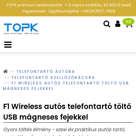
TOPK prémium telefontartók · 1-2 napos szállítás, 30.000 Ft felett
ingyenesen · Ügyfélszolgálat: +36(30)507-7908
168
TELEFONTARTÓ AUTÓBA
TELEFONTARTÓ SZELLŐZŐRÁCSRA
F1 WIRELESS AUTÓS TELEFONTARTÓ TÖLTŐ USB
MÁGNESES FEJEKKEL
F1 Wireless autós telefontartó töltő
USB mágneses fejekkel
Gyors töltés élmény - szexi és praktikus autós tartó,