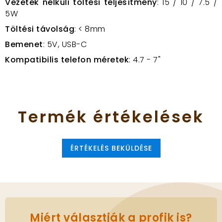
Vezeték nélküli töltési teljesítmény
: 15 / 10 / 7.5 /
5W
Töltési távolság
: < 8mm
Bemenet
: 5V, USB-C
Kompatibilis telefon méretek
: 4.7 - 7"
Termék
értékelések
ÉRTÉKELÉS BEKÜLDÉSE
Miért választják a profik is?