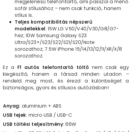
megjelenésű telefontartó, ami passzol a menő
sofőr stílusához – nem csak funkció, hanem
stílus is.​
Teljes kompatibilitás népszerű
modellekkel
: 15W LG V50/V40/V30/G8/G7-
hez; 10W Samsung Galaxy S23
Ultra/S23+/S23/S22/S21/S20/Note
sorozathoz; 7.5W iPhone 15/14/13/12/11/XR/X/8
sorozathoz.
Ez a
F1 autós telefontartó töltő
nem csak egy
kiegészítő, hanem a társad minden utadon –
rendeld meg most, és érezd a különbséget a
biztonságos, gyors és stílusos autózásban!
Anyag:
aluminium + ABS
USB fejek
: micro USB / USB-C
USB töltési teljesítmény
: 66W