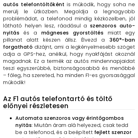
autós telefontöltőként
is működik, hogy soha ne
merülj le útközben. Megoldja a legnagyobb
problémádat, a telefonod mindig kézközelben, jól
látható helyen lesz, ráadásul a
szenzoros auto-
nyitás
és a
mágneses gyorstöltés
miatt egy
pillanat alatt készen állsz. Élvezd a
360°-ban
forgatható
dizájnt, ami a legkényelmesebb szöget
adja a GPS-hez, anélkül, hogy nyakfájást okoznál
magadnak. Ez a termék az autós mindennapjaidat
teszi egyszerűbbé, biztonságosabbá és menőbbé
– főleg, ha szereted, ha minden F1-es gyorsasággal
működik!
Az F1 autós telefontartó és töltő
előnyei részletesen
Automata szenzoros vagy érintőgombos
nyitás
: Miután áram alá helyezed, csak tedd
be a telefonod, és a beépített
fejlett szenzor