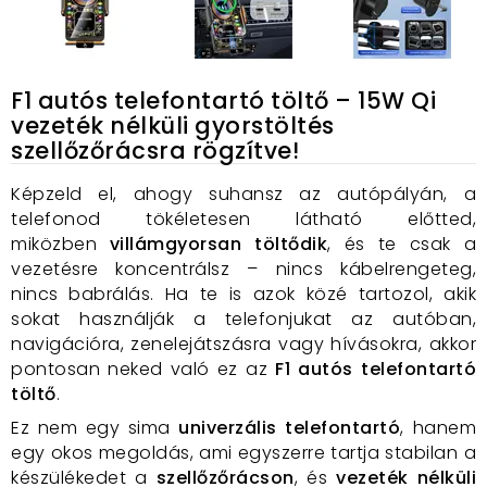
F1 autós telefontartó töltő – 15W Qi
vezeték nélküli gyorstöltés
szellőzőrácsra rögzítve!
Képzeld el, ahogy suhansz az autópályán, a
telefonod tökéletesen látható előtted,
miközben
villámgyorsan töltődik
, és te csak a
vezetésre koncentrálsz – nincs kábelrengeteg,
nincs babrálás. Ha te is azok közé tartozol, akik
sokat használják a telefonjukat az autóban,
navigációra, zenelejátszásra vagy hívásokra, akkor
pontosan neked való ez az
F1 autós telefontartó
töltő
.
Ez nem egy sima
univerzális telefontartó
, hanem
egy okos megoldás, ami egyszerre tartja stabilan a
készülékedet a
szellőzőrácson
, és
vezeték nélküli