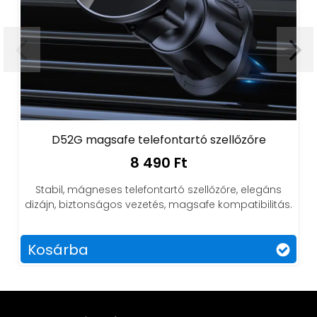
52G magsafe telefontartó szellőzőre
D50G M
8 490 Ft
l, mágneses telefontartó szellőzőre, elegáns
Mágneses
 biztonságos vezetés, magsafe kompatibilitás.
tartást, k
árba
Kosárb