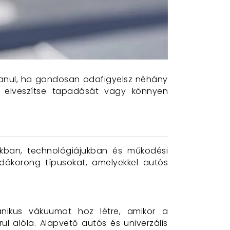
lanul, ha gondosan odafigyelsz néhány
án elveszítse tapadását vagy könnyen
ukban, technológiájukban és működési
dókorong típusokat, amelyekkel autós
nikus vákuumot hoz létre, amikor a
ul alóla. Alapvető autós és univerzális