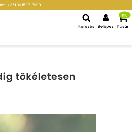
gálat: +36(30)507-7908
168
Keresés
Belépés
Kosár
ig tökéletesen