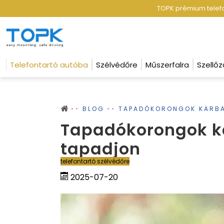
TOPK prémium telefon
Telefontartó autóba
Szélvédőre
Műszerfalra
Szellőz
BLOG
TAPADÓKORONGOK KARBA
Tapadókorongok ka
tapadjon
telefontartó szélvédőre
2025-07-20