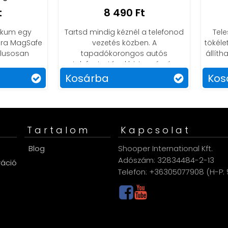
8 490 Ft
8 900 Ft
sd mindig kéznél a telefonod
Teleszkóppal minden szög
vezetés közben. A
tökéletes a betekintés! Kön
tapadókorongos autós
állítható és stabil tartás au
lefontartóval biztonság és
kényelem vár rád.
sárba
Kosárba
Tartalom
Kapcsolat
s
Blog
Shooper International Kft.
Adószám: 32834484-2-13
ráció
Telefon: +36305077908 (H-P: 9