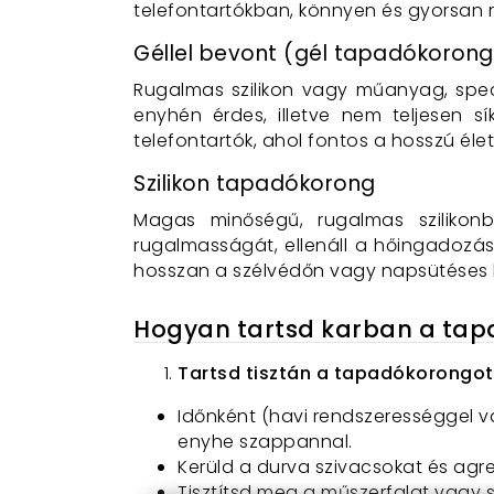
telefontartókban, könnyen és gyorsan r
Géllel bevont (gél tapadókorong
Rugalmas szilikon vagy műanyag, speciá
enyhén érdes, illetve nem teljesen s
telefontartók, ahol fontos a hosszú él
Szilikon tapadókorong
Magas minőségű, rugalmas szilikonb
rugalmasságát, ellenáll a hőingadozás
hosszan a szélvédőn vagy napsütéses 
Hogyan tartsd karban a ta
Tartsd tisztán a tapadókorongot 
Időnként (havi rendszerességgel 
enyhe szappannal.
Kerüld a durva szivacsokat és agr
Tisztítsd meg a műszerfalat vagy 