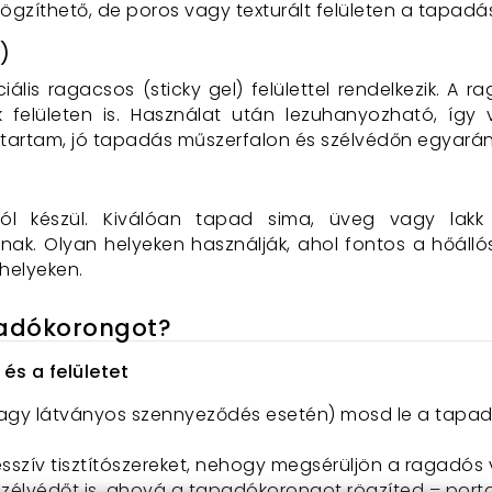
ögzíthető, de poros vagy texturált felületen a tapad
)
lis ragacsos (sticky gel) felülettel rendelkezik. A 
ík felületen is. Használat után lezuhanyozható, így
ettartam, jó tapadás műszerfalon és szélvédőn egyarán
ól készül. Kiválóan tapad sima, üveg vagy lakk 
nak. Olyan helyeken használják, ahol fontos a hőállós
helyeken.
padókorongot?
és a felületet
vagy látványos szennyeződés esetén) mosd le a tapadó
esszív tisztítószereket, nehogy megsérüljön a ragadós 
szélvédőt is, ahová a tapadókorongot rögzíted – porta