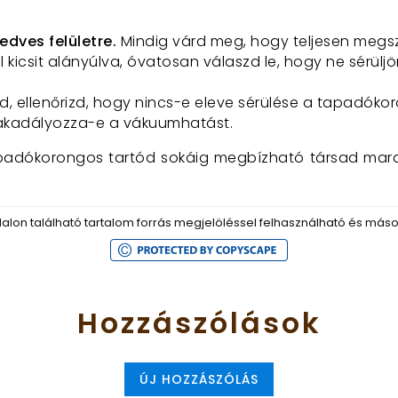
nedves felületre.
Mindig várd meg, hogy teljesen megs
l kicsit alányúlva, óvatosan válaszd le, hogy ne sérül
ellenőrizd, hogy nincs-e eleve sérülése a tapadókoro
akadályozza-e a vákuumhatást.
padókorongos tartód sokáig megbízható társad marad
dalon található tartalom forrás megjelöléssel felhasználható és máso
Hozzászólások
ÚJ HOZZÁSZÓLÁS