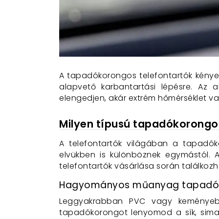
A tapadókorongos telefontartók kénye
alapvető karbantartási lépésre. Az 
elengedjen, akár extrém hőmérséklet va
Milyen típusú tapadókorongo
A telefontartók világában a tapadók
elvükben is különböznek egymástól. 
telefontartók vásárlása során találkozh
Hagyományos műanyag tapadó
Leggyakrabban PVC vagy keményebb,
tapadókorongot lenyomod a sík, sima fe