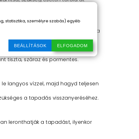
, statisztika, személyre szabás) egyéb
védelmében tárolni (akár visszatenni a
éklet-ingadozás károsíthatja a
BEÁLLÍTÁSOK
ELFOGADOM
nt tiszta, száraz és pormentes.
e langyos vízzel, majd hagyd teljesen
szükséges a tapadás visszanyeréséhez.
an leronthatják a tapadást, ilyenkor