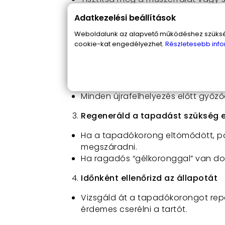
alkoholos törlőkendővel, majd telj
Adatkezelési beállítások
Helyes tárolás és használat
Weboldalunk az alapvető működéshez szüksége
cookie-kat engedélyezhet.
Részletesebb info
Hosszabb időn át tartó használato
csomagolásába vagy egy zárható
Ne hagyd tartósan tűző napon vag
tapadófelületet.
Minden újrafelhelyezés előtt győző
Regeneráld a tapadást szükség 
Ha a tapadókorong eltömődött, por
megszáradni.
Ha ragadós “gélkoronggal” van dol
Időnként ellenőrizd az állapotát
Vizsgáld át a tapadókorongot repe
érdemes cserélni a tartót.