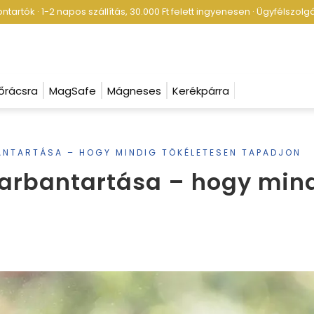
tartók · 1-2 napos szállítás, 30.000 Ft felett ingyenesen · Ügyfélszol
őrácsra
MagSafe
Mágneses
Kerékpárra
NTARTÁSA – HOGY MINDIG TÖKÉLETESEN TAPADJON
rbantartása – hogy mind