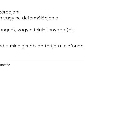
záradjon!
jön vagy ne deformálódjon a
ngnak, vagy a felület anyaga (pl.
 – mindig stabilan tartja a telefonod,
lható!