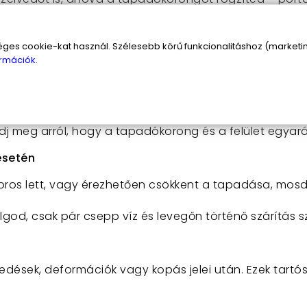
esen szárítsd meg.
s cookie-kat használ. Szélesebb körű funkcionalitáshoz (marketing
rmációk.
n kívül a tapadókorongot érdemes száraz helyen, por 
 zacskóba).
y extrém hidegben, ha nem használod, mert a hőmérs
dj meg arról, hogy a tapadókorong és a felület egyará
esetén
os lett, vagy érezhetően csökkent a tapadása, mosd l
god, csak pár csepp víz és levegőn történő szárítás 
dések, deformációk vagy kopás jelei után. Ezek tartós