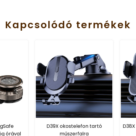
Kapcsolódó
termékek
D39X okostelefon tartó
D38X teleszkópos telefon
műszerfalra
autóba