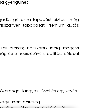
ása gyengülhet.
ragadós gél extra tapadást biztosít még
 visszanyeri tapadását. Prémium autós
t.
felületeken; hosszabb ideig megőrzi
ág és a hosszútávú stabilitás, például
korongot langyos vízzel és egy kevés,
vagy finom gélréteg.
lanítsd, szükség esetén töröld át