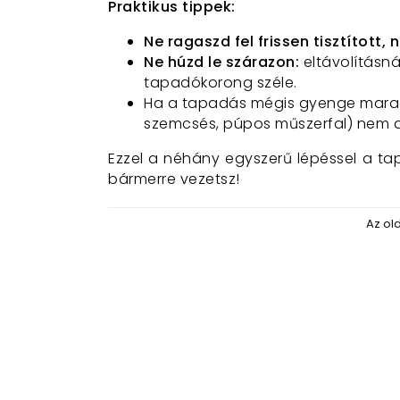
Praktikus tippek:
Ne ragaszd fel frissen tisztított, 
Ne húzd le szárazon:
eltávolításná
tapadókorong széle.
Ha a tapadás mégis gyenge marad, 
szemcsés, púpos műszerfal) nem 
Ezzel a néhány egyszerű lépéssel a ta
bármerre vezetsz!
Az ol