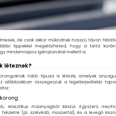
lmesek, de csak akkor működnek hosszú távon hibát
alábbi tippekkel megelőzheted, hogy a tartó kor
gy mindennapos igénybevétel mellett is.
k léteznek?
orongoknak több típusa is létezik, amelyek anyag
Az alábbiakban összegezzük a legelterjedtebb tapa
atsz:
korong
 elasztikus műanyagból készül. Egyszerű mecha
lületre (pl. szélvédő, műszerfal), és a levegő kiszor